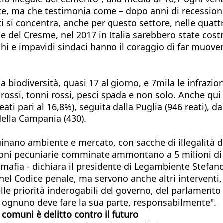
e, ma che testimonia come – dopo anni di recessione si
ti si concentra, anche per questo settore, nelle quatt
me del Cresme, nel 2017 in Italia sarebbero state co
chi e impavidi sindaci hanno il coraggio di far muove
 biodiversità, quasi 17 al giorno, e 7mila le infrazion
tirossi, tonni rossi, pesci spada e non solo. Anche qu
 reati pari al 16,8%), seguita dalla Puglia (946 reati), d
della Campania (430).
inano ambiente e mercato, con sacche di illegalità di
zioni pecuniarie comminate ammontano a 5 milioni di
afia - dichiara il presidente di Legambiente Stefano 
nel Codice penale, ma servono anche altri interventi,
lle priorità inderogabili del governo, del parlamento 
e ognuno deve fare la sua parte, responsabilmente".
 comuni è delitto contro il futuro