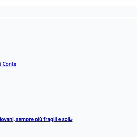
di Conte
ovani, sempre più fragili e soli»