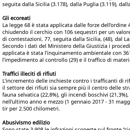
seguita dalla Sicilia (3.178), dalla Puglia (3.119), dall
Gli ecoreati
La legge 68 è stata applicata dalle forze dell’ordin
chiudendo il cerchio con 106 sequestri per un valore
di contestazioni, 77, seguita dalla Sicilia, (48), dal La
Secondo i dati del Ministero della Giustizia i proced
applicata è stata l’inquinamento ambientale con 361 ca
l’impedimento al controllo (29) e il traffico di materia
Traffici illeciti di rifiuti
L'incremento delle inchieste contro i trafficanti di 
il settore dei rifiuti sia sempre più il centro delle st
fauna selvatica (22,8%), gli incendi boschivi (21,3%),
nell’ultimo anno e mezzo (1 gennaio 2017 - 31 maggio 
tir per 2.500 chilometri.
Abusivismo edilizio
Sono state 3.908 le infrazioni scoperte sul fronte “