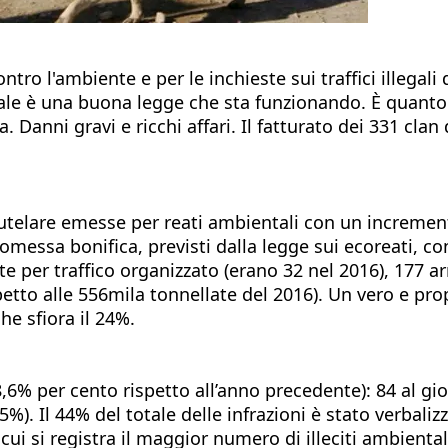
ontro l'ambiente e per le inchieste sui traffici illegal
penale è una buona legge che sta funzionando. È quan
nni gravi e ricchi affari. Il fatturato dei 331 clan d
utelare emesse per reati ambientali con un increment
 omessa bonifica, previsti dalla legge sui ecoreati, c
er traffico organizzato (erano 32 nel 2016), 177 arres
spetto alle 556mila tonnellate del 2016). Un vero e propr
che sfiora il 24%.
18,6% per cento rispetto all’anno precedente): 84 al g
%). Il 44% del totale delle infrazioni è stato verbaliz
i si registra il maggior numero di illeciti ambientali