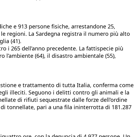
idiche e 913 persone fisiche, arrestandone 25,
le regioni. La Sardegna registra il numero più alto
glia (41).
tro i 265 dell’anno precedente. La fattispecie più
o l’ambiente (64), il disastro ambientale (55),
 gestione e trattamento di tutta Italia, conferma come
li illeciti. Seguono i delitti contro gli animali e la
llate di rifiuti sequestrate dalle forze dell’ordine
i tonnellate, pari a una fila ininterrotta di 181.287
ntiquattro ore, con la denuncia di 4.977 persone. Un