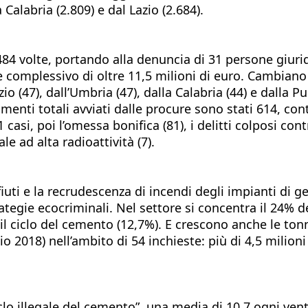
a Calabria (2.809) e dal Lazio (2.684).
e 484 volte, portando alla denuncia di 31 persone giur
 complessivo di oltre 11,5 milioni di euro. Cambiano 
zio (47), dall’Umbria (47), dalla Calabria (44) e dalla Pu
imenti totali avviati dalle procure sono stati 614, con
si, poi l’omessa bonifica (81), i delitti colposi contr
le ad alta radioattività (7).
rifiuti e la recrudescenza di incendi degli impianti di
rategie ecocriminali. Nel settore si concentra il 24% deg
 il ciclo del cemento (12,7%). E crescono anche le tonne
2018) nell’ambito di 54 inchieste: più di 4,5 milioni d
ciclo illegale del cemento”, una media di 10,7 ogni ve