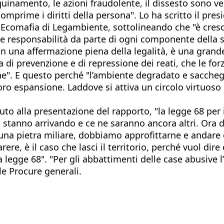
quinamento, le azioni fraudolente, il dissesto sono ver
omprime i diritti della persona". Lo ha scritto il pre
comafia di Legambiente, sottolineando che "è cresciu
 e responsabilità da parte di ogni componente della s
n una affermazione piena della legalità, è una grande
i prevenzione e di repressione dei reati, che le forze 
". E questo perché "l’ambiente degradato e sacchegg
loro espansione. Laddove si attiva un circolo virtuoso
nuto alla presentazione del rapporto, "la legge 68 per 
ti stanno arrivando e ce ne saranno ancora altri. Ora
una pietra miliare, dobbiamo approfittarne e andare o
ere, è il caso che lasci il territorio, perché vuol di
 legge 68". "Per gli abbattimenti delle case abusive l
le Procure generali.