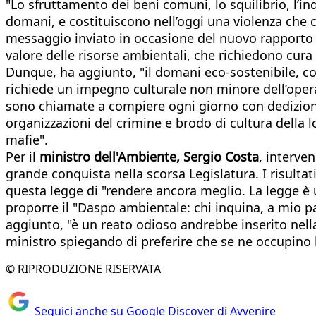
"Lo sfruttamento dei beni comuni, lo squilibrio, l’in
domani, e costituiscono nell’oggi una violenza che c
messaggio inviato in occasione del nuovo rapporto E
valore delle risorse ambientali, che richiedono cura
Dunque, ha aggiunto, "il domani eco-sostenibile, co
richiede un impegno culturale non minore dell’opera d
sono chiamate a compiere ogni giorno con dedizione
organizzazioni del crimine e brodo di cultura della 
mafie".
Per il
ministro dell'Ambiente, Sergio Costa
, interve
grande conquista nella scorsa Legislatura. I risulta
questa legge di "rendere ancora meglio. La legge è 
proporre il "Daspo ambientale: chi inquina, a mio par
aggiunto, "è un reato odioso andrebbe inserito nella
ministro spiegando di preferire che se ne occupino 
© RIPRODUZIONE RISERVATA
Seguici anche su Google Discover di Avvenire