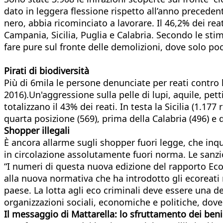
dato in leggera flessione rispetto all’anno precedent
nero, abbia ricominciato a lavorare. Il 46,2% dei rea
Campania, Sicilia, Puglia e Calabria. Secondo le sti
fare pure sul fronte delle demolizioni, dove solo po
Pirati di biodiversità
Più di 6mila le persone denunciate per reati contro la
2016).Un'aggressione sulla pelle di lupi, aquile, pet
totalizzano il 43% dei reati. In testa la Sicilia (1.177
quarta posizione (569), prima della Calabria (496) e 
Shopper illegali
È ancora allarme sugli shopper fuori legge, che inqu
in circolazione assolutamente fuori norma. Le san
“I numeri di questa nuova edizione del rapporto Ecom
alla nuova normativa che ha introdotto gli ecoreati 
paese. La lotta agli eco criminali deve essere una de
organizzazioni sociali, economiche e politiche, dov
Il messaggio di Mattarella: lo sfruttamento dei beni