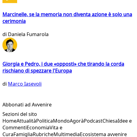
Marcinelle, se la memoria non diventa azione è solo una
cerimonia
di
Daniela Fumarola
Giorgia e Pedro, i due «opposti» che tirando la corda
rischiano di spezzare l'Europa
di
Marco Iasevoli
Abbonati ad Avvenire
Sezioni del sito
Home
Attualità
Politica
Mondo
Agorà
Podcast
Chiesa
Idee e
Commenti
Economia
Vita e
Cura
Famiglia
Rubriche
Multimedia
Ecosistema avvenire