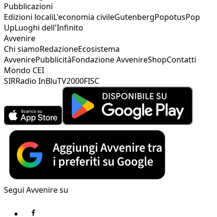
Pubblicazioni
Edizioni locali
L'economia civile
Gutenberg
Popotus
Pop
Up
Luoghi dell'Infinito
Avvenire
Chi siamo
Redazione
Ecosistema
Avvenire
Pubblicità
Fondazione Avvenire
Shop
Contatti
Mondo CEI
SIR
Radio InBlu
TV2000
FISC
Segui Avvenire su