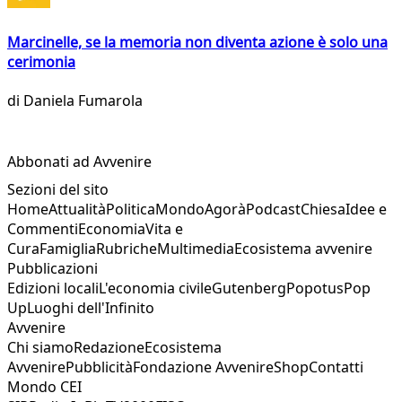
Marcinelle, se la memoria non diventa azione è solo una
cerimonia
di
Daniela Fumarola
Abbonati ad Avvenire
Sezioni del sito
Home
Attualità
Politica
Mondo
Agorà
Podcast
Chiesa
Idee e
Commenti
Economia
Vita e
Cura
Famiglia
Rubriche
Multimedia
Ecosistema avvenire
Pubblicazioni
Edizioni locali
L'economia civile
Gutenberg
Popotus
Pop
Up
Luoghi dell'Infinito
Avvenire
Chi siamo
Redazione
Ecosistema
Avvenire
Pubblicità
Fondazione Avvenire
Shop
Contatti
Mondo CEI