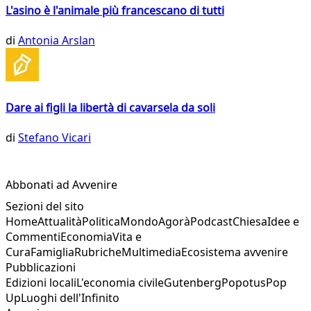
L'asino è l'animale più francescano di tutti
di
Antonia Arslan
Dare ai figli la libertà di cavarsela da soli
di
Stefano Vicari
Abbonati ad Avvenire
Sezioni del sito
Home
Attualità
Politica
Mondo
Agorà
Podcast
Chiesa
Idee e
Commenti
Economia
Vita e
Cura
Famiglia
Rubriche
Multimedia
Ecosistema avvenire
Pubblicazioni
Edizioni locali
L'economia civile
Gutenberg
Popotus
Pop
Up
Luoghi dell'Infinito