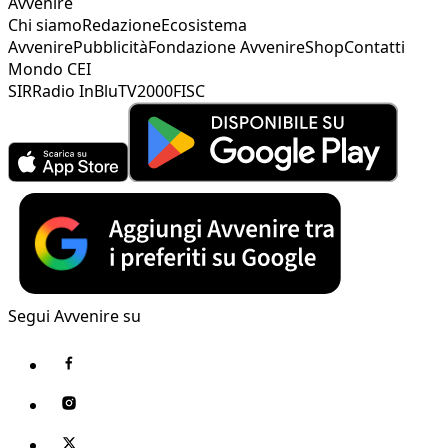
Avvenire
Chi siamo
Redazione
Ecosistema
Avvenire
Pubblicità
Fondazione Avvenire
Shop
Contatti
Mondo CEI
SIR
Radio InBlu
TV2000
FISC
Segui Avvenire su