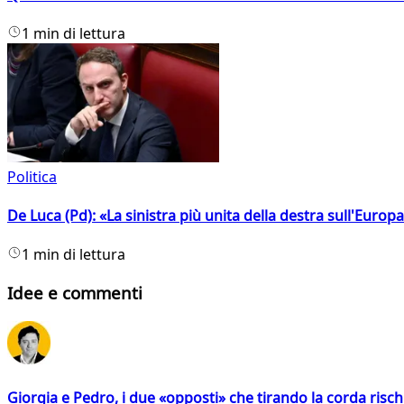
1 min di lettura
Politica
De Luca (Pd): «La sinistra più unita della destra sull'Europ
1 min di lettura
Idee e commenti
Giorgia e Pedro, i due «opposti» che tirando la corda risc