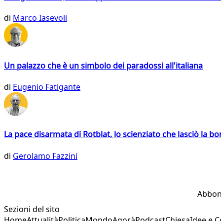
di
Marco Iasevoli
Un palazzo che è un simbolo dei paradossi all'italiana
di
Eugenio Fatigante
La pace disarmata di Rotblat, lo scienziato che lasciò la 
di
Gerolamo Fazzini
Abbon
Sezioni del sito
Home
Attualità
Politica
Mondo
Agorà
Podcast
Chiesa
Idee e 