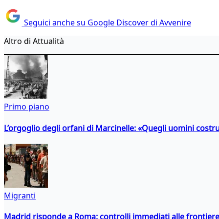
Seguici anche su Google Discover di Avvenire
Altro di Attualità
Primo piano
L’orgoglio degli orfani di Marcinelle: «Quegli uomini costr
Migranti
Madrid risponde a Roma: controlli immediati alle frontiere p