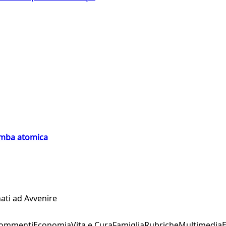
bomba atomica
ati ad Avvenire
Commenti
Economia
Vita e Cura
Famiglia
Rubriche
Multimedia