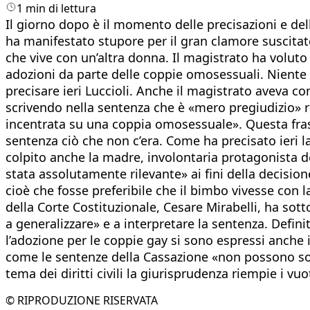
1 min di lettura
Il giorno dopo è il momento delle precisazioni e del
ha manifestato stupore per il gran clamore suscitat
che vive con un’altra donna. Il magistrato ha voluto
adozioni da parte delle coppie omosessuali. Niente d
precisare ieri Luccioli. Anche il magistrato aveva c
scrivendo nella sentenza che è «mero pregiudizio» ri
incentrata su una coppia omosessuale». Questa frase h
sentenza ciò che non c’era. Come ha precisato ieri 
colpito anche la madre, involontaria protagonista de
stata assolutamente rilevante» ai fini della decision
cioè che fosse preferibile che il bimbo vivesse con 
della Corte Costituzionale, Cesare Mirabelli, ha sott
a generalizzare» e a interpretare la sentenza. Defin
l’adozione per le coppie gay si sono espressi anche 
come le sentenze della Cassazione «non possono sovra
tema dei diritti civili la giurisprudenza riempie i vuo
© RIPRODUZIONE RISERVATA