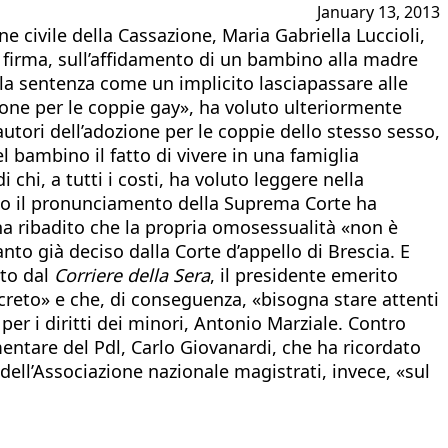
January 13, 2013
e civile della Cassazione, Maria Gabriella Luccioli,
 firma, sull’affidamento di un bambino alla madre
 la sentenza come un implicito lasciapassare alle
ione per le coppie gay», ha voluto ulteriormente
utori dell’adozione per le coppie dello stesso sesso,
 bambino il fatto di vivere in una famiglia
chi, a tutti i costi, ha voluto leggere nella
olto il pronunciamento della Suprema Corte ha
 ha ribadito che la propria omosessualità «non è
nto già deciso dalla Corte d’appello di Brescia. E
ato dal
Corriere della Sera
, il presidente emerito
ncreto» e che, di conseguenza, «bisogna stare attenti
er i diritti dei minori, Antonio Marziale. Contro
mentare del Pdl, Carlo Giovanardi, che ha ricordato
dell’Associazione nazionale magistrati, invece, «sul