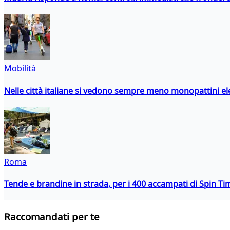
Mobilità
Nelle città italiane si vedono sempre meno monopattini ele
Roma
Tende e brandine in strada, per i 400 accampati di Spin T
Raccomandati per te