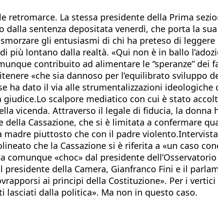
le retromarce. La stessa presidente della Prima sezion
o dalla sentenza depositata venerdì, che porta la sua
 smorzare gli entusiasmi di chi ha preteso di leggere
i più lontano dalla realtà. «Qui non è in ballo l’adoz
omunque contribuito ad alimentare le “speranze” dei fa
tenere «che sia dannoso per l’equilibrato sviluppo del
a dato il via alle strumentalizzazioni ideologiche di 
la giudice.Lo scalpore mediatico con cui è stato acc
lla vicenda. Attraverso il legale di fiducia, la donna
e della Cassazione, che si è limitata a confermare qua
la madre piuttosto che con il padre violento.Intervist
olineato che la Cassazione si è riferita a «un caso co
ita comunque «choc» dal presidente dell’Osservatorio p
il presidente della Camera, Gianfranco Fini e il parla
pporsi ai principi della Costituzione». Per i vertici 
ti lasciati dalla politica». Ma non in questo caso.​