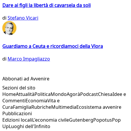
Dare ai figli la libertà di cavarsela da soli
di
Stefano Vicari
Guardiamo a Ceuta e ricordiamoci della Vlora
di
Marco Impagliazzo
Abbonati ad Avvenire
Sezioni del sito
Home
Attualità
Politica
Mondo
Agorà
Podcast
Chiesa
Idee e
Commenti
Economia
Vita e
Cura
Famiglia
Rubriche
Multimedia
Ecosistema avvenire
Pubblicazioni
Edizioni locali
L'economia civile
Gutenberg
Popotus
Pop
Up
Luoghi dell'Infinito