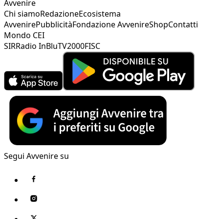
Avvenire
Chi siamo
Redazione
Ecosistema
Avvenire
Pubblicità
Fondazione Avvenire
Shop
Contatti
Mondo CEI
SIR
Radio InBlu
TV2000
FISC
Segui Avvenire su