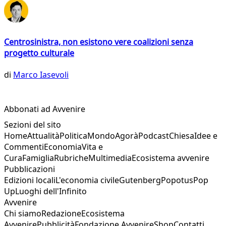
Centrosinistra, non esistono vere coalizioni senza
progetto culturale
di
Marco Iasevoli
Abbonati ad Avvenire
Sezioni del sito
Home
Attualità
Politica
Mondo
Agorà
Podcast
Chiesa
Idee e
Commenti
Economia
Vita e
Cura
Famiglia
Rubriche
Multimedia
Ecosistema avvenire
Pubblicazioni
Edizioni locali
L'economia civile
Gutenberg
Popotus
Pop
Up
Luoghi dell'Infinito
Avvenire
Chi siamo
Redazione
Ecosistema
Avvenire
Pubblicità
Fondazione Avvenire
Shop
Contatti