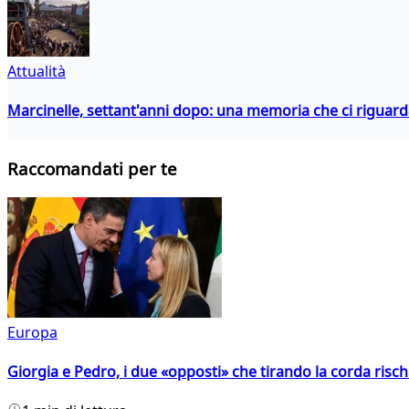
Attualità
Marcinelle, settant'anni dopo: una memoria che ci riguar
Raccomandati per te
Europa
Giorgia e Pedro, i due «opposti» che tirando la corda risc