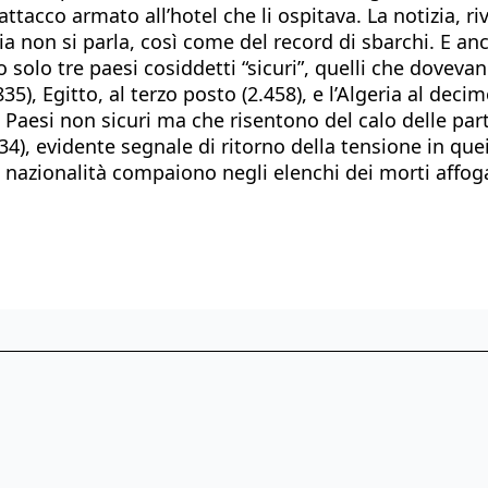
ttacco armato all’hotel che li ospitava. La notizia, ri
 non si parla, così come del record di sbarchi. E anch
 solo tre paesi cosiddetti “sicuri”, quelli che dovevan
.835), Egitto, al terzo posto (2.458), e l’Algeria al de
i, Paesi non sicuri ma che risentono del calo delle par
34), evidente segnale di ritorno della tensione in que
nazionalità compaiono negli elenchi dei morti affoga