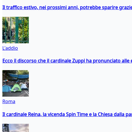
Il traffico estivo, nei prossimi anni, potrebbe sparire grazie
L'addio
Ecco il discorso che il cardinale Zuppi ha pronunciato alle 
Roma
Il cardinale Reina, la vicenda Spin Time e la Chiesa dalla par