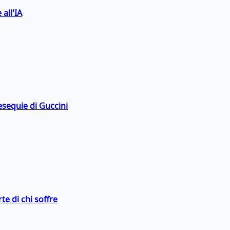
 all'IA
esequie di Guccini
te di chi soffre