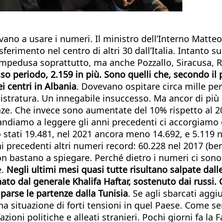
no a usare i numeri. Il ministro dell’Interno Matteo 
sferimento nel centro di altri 30 dall’Italia. Intanto 
Lampedusa soprattutto, ma anche Pozzallo, Siracusa, R
sso periodo, 2.159 in più. Sono quelli che, secondo i
i centri in Albania
. Dovevano ospitare circa mille pe
magistratura. Un innegabile insuccesso. Ma ancor di più
ze. Che invece sono aumentate del 10% rispetto al 20
andiamo a leggere gli anni precedenti ci accorgiamo 
 stati 19.481, nel 2021 ancora meno 14.692, e 5.119 n
 precedenti altri numeri record: 60.228 nel 2017 (ben 
n bastano a spiegare. Perché dietro i numeri ci sono 
e.
Negli ultimi mesi quasi tutte risultano salpate dall
rnato
dal generale Khalifa Haftar, sostenuto dai russi.
arse le partenze dalla Tunisia
. Se agli sbarcati aggi
na situazione di forti tensioni in quel Paese. Come se
zioni politiche e alleati stranieri. Pochi giorni fa l