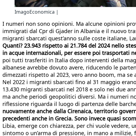
ImagoEconomica |
I numeri non sono opinioni. Ma alcune opinioni prova
immigrati dal Cpr di Gjader in Albania e il nuovo tra
migranti sbarcati quest’anno sulle coste italiane, 
Quanti? 23.943 rispetto ai 21.784 del 2024 nello ste
in acque internazionali, per essere poi trasportati ne
poi tutti trasferiti in Italia dopo interventi della 
albanese avrebbe dovuto avere, riducendo le parten
dimezzati rispetto al 2023, vero anno boom, ma se 
Nel 2022 i migranti sbarcati fino al 31 maggio erano
13.430 migranti sbarcati nel 2018 e solo nei due anni
ma anche periodi geopolitici diversi. Ma i numeri no
riflessione riguarda il luogo di partenza delle barch
nuovamente anche dalla Cirenaica, territorio gove
precedenti anche in Grecia. Sono invece quasi scomp
Libia, emerge con chiarezza, per chi vuole vedere, u
sintomo o un’arma di pressione, in mano a milizie, fa