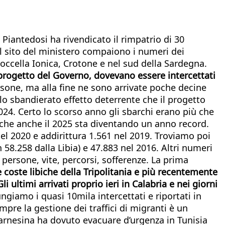
Piantedosi ha rivendicato il rimpatrio di 30
sul sito del ministero compaiono i numeri dei
occella Ionica, Crotone e nel sud della Sardegna.
l progetto del Governo, dovevano essere intercettati
rsone, ma alla fine ne sono arrivate poche decine
 lo sbandierato effetto deterrente che il progetto
24. Certo lo scorso anno gli sbarchi erano più che
che anche il 2025 sta diventando un anno record.
el 2020 e addirittura 1.561 nel 2019. Troviamo poi
58.258 dalla Libia) e 47.883 nel 2016. Altri numeri
persone, vite, percorsi, sofferenze. La prima
e coste libiche della Tripolitania e più recentemente
Gli ultimi arrivati proprio ieri in Calabria e nei giorni
ungiamo i quasi 10mila intercettati e riportati in
mpre la gestione dei traffici di migranti è un
a Farnesina ha dovuto evacuare d’urgenza in Tunisia