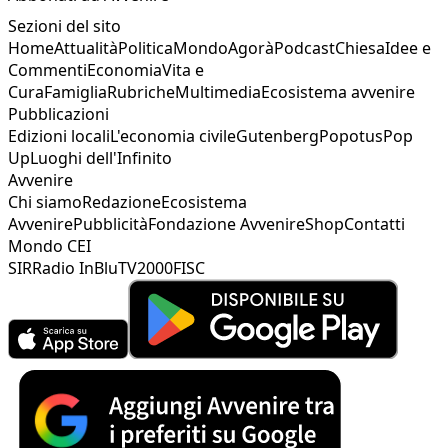
Sezioni del sito
Home
Attualità
Politica
Mondo
Agorà
Podcast
Chiesa
Idee e
Commenti
Economia
Vita e
Cura
Famiglia
Rubriche
Multimedia
Ecosistema avvenire
Pubblicazioni
Edizioni locali
L'economia civile
Gutenberg
Popotus
Pop
Up
Luoghi dell'Infinito
Avvenire
Chi siamo
Redazione
Ecosistema
Avvenire
Pubblicità
Fondazione Avvenire
Shop
Contatti
Mondo CEI
SIR
Radio InBlu
TV2000
FISC