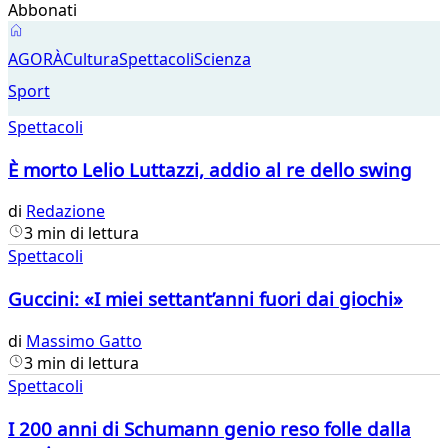
Abbonati
Spettacoli
AGORÀ
Cultura
Spettacoli
Scienza
Sport
Spettacoli
È morto Lelio Luttazzi, addio al re dello swing
di
Redazione
3 min di lettura
Spettacoli
Guccini: «I miei settant’anni fuori dai giochi»
di
Massimo Gatto
3 min di lettura
Spettacoli
I 200 anni di Schumann genio reso folle dalla