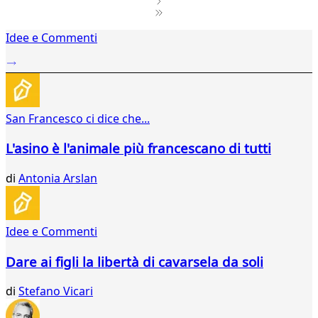
1
Idee e Commenti
2
...
304
305
306
San Francesco ci dice che...
307
308
L'asino è l'animale più francescano di tutti
309
310
di
Antonia Arslan
311
312
313
314
Idee e Commenti
315
316
Dare ai figli la libertà di cavarsela da soli
317
318
di
Stefano Vicari
319