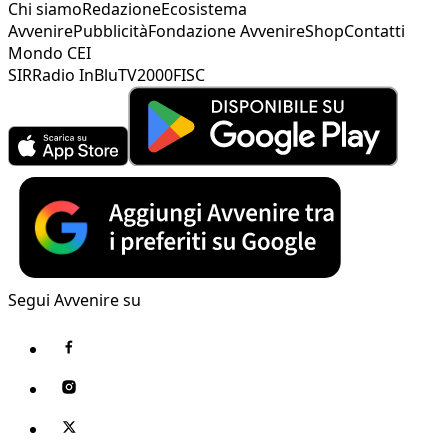
Chi siamo
Redazione
Ecosistema
Avvenire
Pubblicità
Fondazione Avvenire
Shop
Contatti
Mondo CEI
SIR
Radio InBlu
TV2000
FISC
Segui Avvenire su