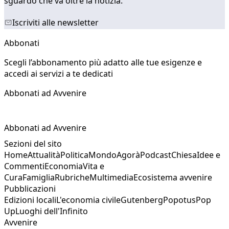
sguardo che va oltre la notizia.
Iscriviti alle newsletter
Abbonati
Scegli l’abbonamento più adatto alle tue esigenze e
accedi ai servizi a te dedicati
Abbonati ad Avvenire
Abbonati ad Avvenire
Sezioni del sito
Home
Attualità
Politica
Mondo
Agorà
Podcast
Chiesa
Idee e
Commenti
Economia
Vita e
Cura
Famiglia
Rubriche
Multimedia
Ecosistema avvenire
Pubblicazioni
Edizioni locali
L'economia civile
Gutenberg
Popotus
Pop
Up
Luoghi dell'Infinito
Avvenire