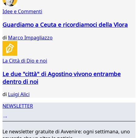
320
321
Idee e Commenti
322
Guardiamo a Ceuta e ricordiamoci della Vlora
di
Marco Impagliazzo
La Città di Dio e noi
Le due "città" di Agostino vivono entrambe
dentro di noi
di
Luigi Alici
NEWSLETTER
Le newsletter gratuite di Avvenire: ogni settimana, uno