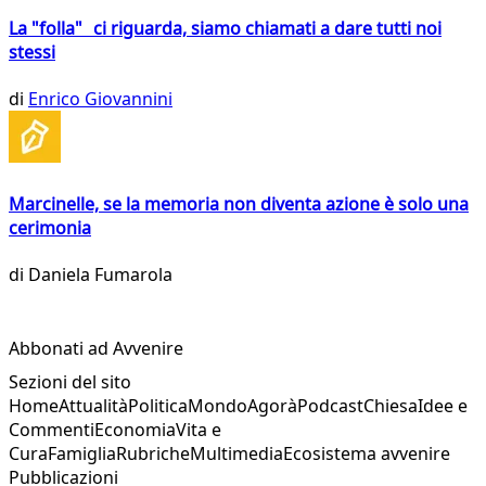
La "folla" ci riguarda, siamo chiamati a dare tutti noi
stessi
di
Enrico Giovannini
Marcinelle, se la memoria non diventa azione è solo una
cerimonia
di
Daniela Fumarola
Abbonati ad Avvenire
Sezioni del sito
Home
Attualità
Politica
Mondo
Agorà
Podcast
Chiesa
Idee e
Commenti
Economia
Vita e
Cura
Famiglia
Rubriche
Multimedia
Ecosistema avvenire
Pubblicazioni