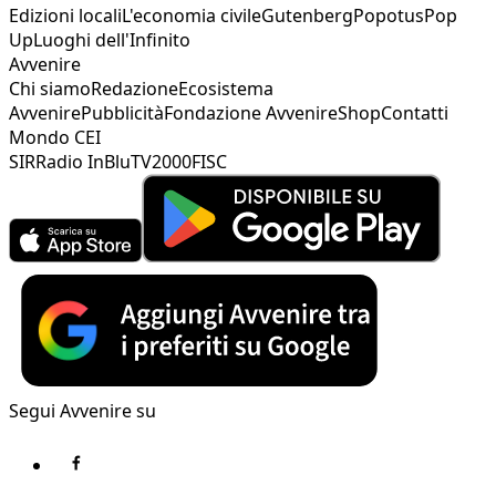
Edizioni locali
L'economia civile
Gutenberg
Popotus
Pop
Up
Luoghi dell'Infinito
Avvenire
Chi siamo
Redazione
Ecosistema
Avvenire
Pubblicità
Fondazione Avvenire
Shop
Contatti
Mondo CEI
SIR
Radio InBlu
TV2000
FISC
Segui Avvenire su