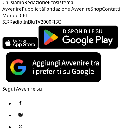
Chi siamo
Redazione
Ecosistema
Avvenire
Pubblicità
Fondazione Avvenire
Shop
Contatti
Mondo CEI
SIR
Radio InBlu
TV2000
FISC
Segui Avvenire su