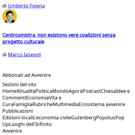
di
Umberto Folena
Centrosinistra, non esistono vere coalizioni senza
progetto culturale
di
Marco Iasevoli
Abbonati ad Avvenire
Sezioni del sito
Home
Attualità
Politica
Mondo
Agorà
Podcast
Chiesa
Idee e
Commenti
Economia
Vita e
Cura
Famiglia
Rubriche
Multimedia
Ecosistema avvenire
Pubblicazioni
Edizioni locali
L'economia civile
Gutenberg
Popotus
Pop
Up
Luoghi dell'Infinito
Avvenire