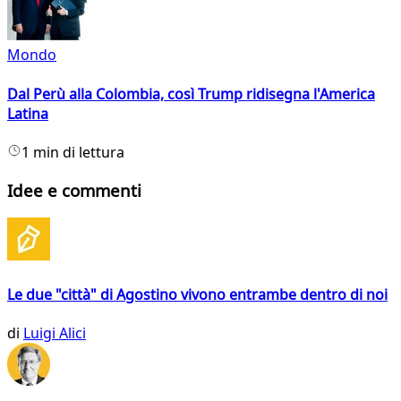
Mondo
Dal Perù alla Colombia, così Trump ridisegna l'America
Latina
1 min di lettura
Idee e commenti
Le due "città" di Agostino vivono entrambe dentro di noi
di
Luigi Alici