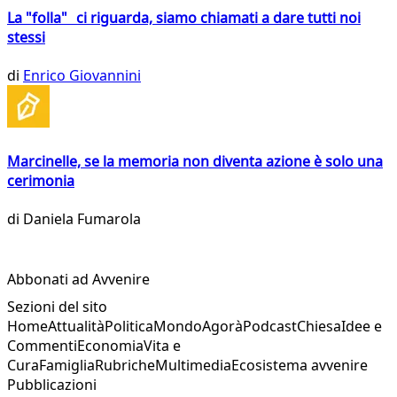
La "folla" ci riguarda, siamo chiamati a dare tutti noi
stessi
di
Enrico Giovannini
Marcinelle, se la memoria non diventa azione è solo una
cerimonia
di
Daniela Fumarola
Abbonati ad Avvenire
Sezioni del sito
Home
Attualità
Politica
Mondo
Agorà
Podcast
Chiesa
Idee e
Commenti
Economia
Vita e
Cura
Famiglia
Rubriche
Multimedia
Ecosistema avvenire
Pubblicazioni