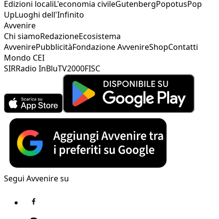
Edizioni locali
L'economia civile
Gutenberg
Popotus
Pop
Up
Luoghi dell'Infinito
Avvenire
Chi siamo
Redazione
Ecosistema
Avvenire
Pubblicità
Fondazione Avvenire
Shop
Contatti
Mondo CEI
SIR
Radio InBlu
TV2000
FISC
Segui Avvenire su