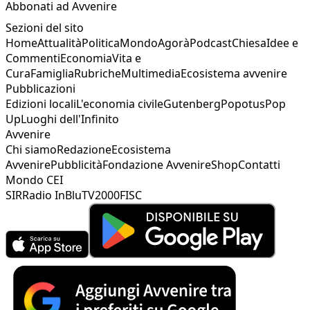
Abbonati ad Avvenire
Sezioni del sito
Home
Attualità
Politica
Mondo
Agorà
Podcast
Chiesa
Idee e
Commenti
Economia
Vita e
Cura
Famiglia
Rubriche
Multimedia
Ecosistema avvenire
Pubblicazioni
Edizioni locali
L'economia civile
Gutenberg
Popotus
Pop
Up
Luoghi dell'Infinito
Avvenire
Chi siamo
Redazione
Ecosistema
Avvenire
Pubblicità
Fondazione Avvenire
Shop
Contatti
Mondo CEI
SIR
Radio InBlu
TV2000
FISC