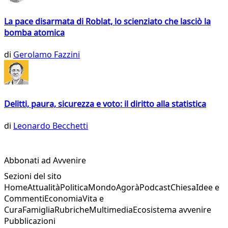
La pace disarmata di Roblat, lo scienziato che lasciò la
bomba atomica
di
Gerolamo Fazzini
Delitti, paura, sicurezza e voto: il diritto alla statistica
di
Leonardo Becchetti
Abbonati ad Avvenire
Sezioni del sito
Home
Attualità
Politica
Mondo
Agorà
Podcast
Chiesa
Idee e
Commenti
Economia
Vita e
Cura
Famiglia
Rubriche
Multimedia
Ecosistema avvenire
Pubblicazioni