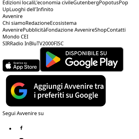
Edizioni locali
L'economia civile
Gutenberg
Popotus
Pop
Up
Luoghi dell'Infinito
Avvenire
Chi siamo
Redazione
Ecosistema
Avvenire
Pubblicità
Fondazione Avvenire
Shop
Contatti
Mondo CEI
SIR
Radio InBlu
TV2000
FISC
Segui Avvenire su