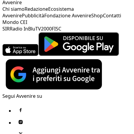
Avvenire
Chi siamo
Redazione
Ecosistema
Avvenire
Pubblicità
Fondazione Avvenire
Shop
Contatti
Mondo CEI
SIR
Radio InBlu
TV2000
FISC
Segui Avvenire su