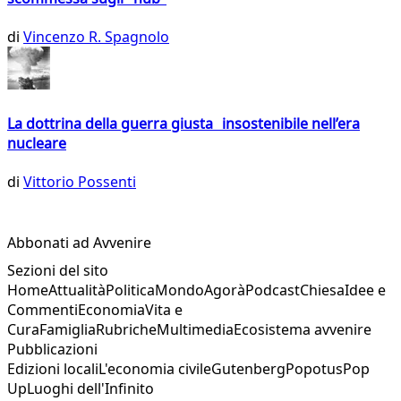
di
Vincenzo R. Spagnolo
La dottrina della guerra giusta insostenibile nell’era
nucleare
di
Vittorio Possenti
Abbonati ad Avvenire
Sezioni del sito
Home
Attualità
Politica
Mondo
Agorà
Podcast
Chiesa
Idee e
Commenti
Economia
Vita e
Cura
Famiglia
Rubriche
Multimedia
Ecosistema avvenire
Pubblicazioni
Edizioni locali
L'economia civile
Gutenberg
Popotus
Pop
Up
Luoghi dell'Infinito