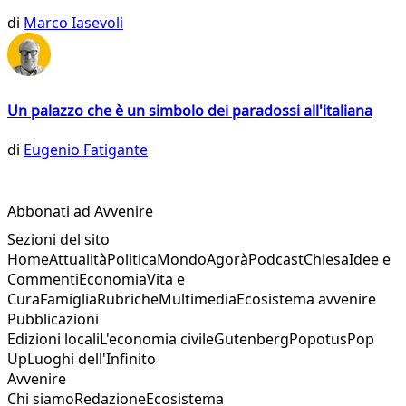
di
Marco Iasevoli
Un palazzo che è un simbolo dei paradossi all'italiana
di
Eugenio Fatigante
Abbonati ad Avvenire
Sezioni del sito
Home
Attualità
Politica
Mondo
Agorà
Podcast
Chiesa
Idee e
Commenti
Economia
Vita e
Cura
Famiglia
Rubriche
Multimedia
Ecosistema avvenire
Pubblicazioni
Edizioni locali
L'economia civile
Gutenberg
Popotus
Pop
Up
Luoghi dell'Infinito
Avvenire
Chi siamo
Redazione
Ecosistema