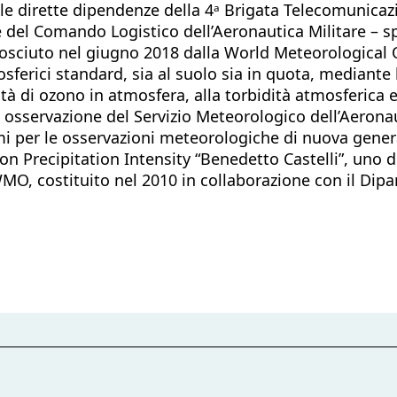
le dirette dipendenze della 4ᵃ Brigata Telecomunicazi
ne del Comando Logistico dell’Aeronautica Militare – s
iconosciuto nel giugno 2018 dalla World Meteorologic
osferici standard, sia al suolo sia in quota, mediante
ità di ozono in atmosfera, alla torbidità atmosferica e 
di osservazione del Servizio Meteorologico dell’Aerona
temi per le osservazioni meteorologiche di nuova gene
on Precipitation Intensity “Benedetto Castelli”, uno de
 WMO, costituito nel 2010 in collaborazione con il Di