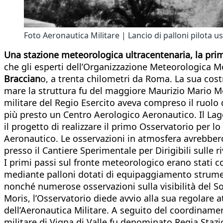
Foto Aeronautica Militare | Lancio di palloni pilota 
Una stazione meteorologica ultracentenaria, la prima
che gli esperti dell’Organizzazione Meteorologica 
Braccian
o, a trenta chilometri da Roma. La sua costru
mare la struttura fu del maggiore Maurizio Mario Mo
militare del Regio Esercito aveva compreso il ruolo d
più presto un Centro Aerologico Aeronautico. Il Lag
il progetto di realizzare il primo Osservatorio per lo
Aeronautico. Le osservazioni in atmosfera avrebbero 
presso il Cantiere Sperimentale per Dirigibili sulle 
I primi passi sul fronte meteorologico erano stati 
mediante palloni dotati di equipaggiamento strumenta
nonché numerose osservazioni sulla visibilità del So
Moris, l’Osservatorio diede avvio alla sua regolare a
dell’Aeronautica Militare. A seguito del coordinamen
militare di Vigna di Valle fu denominato Regia Stazi