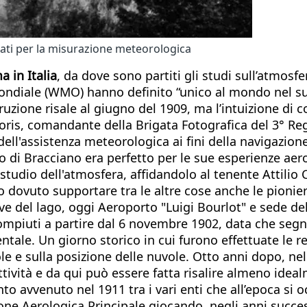
usati per la misurazione meteorologica
 in Italia
, da dove sono partiti gli studi sull’atmosf
Mondiale (WMO) hanno definito “unico al mondo nel su
zione risale al giugno del 1909, ma l’intuizione di col
ris, comandante della Brigata Fotografica del 3° Regg
ell'assistenza meteorologica ai fini della navigazione
o di Bracciano era perfetto per le sue esperienze aer
 studio dell'atmosfera, affidandolo al tenente Attilio 
dovuto supportare tra le altre cose anche le pionieri
rive del lago, oggi Aeroporto "Luigi Bourlot" e sede de
compiuti a partire dal 6 novembre 1902, data che segn
le. Un giorno storico in cui furono effettuate le reg
le e sulla posizione delle nuvole. Otto anni dopo, ne
ttività e da qui può essere fatta risalire almeno ideal
to avvenuto nel 1911 tra i vari enti che all’epoca si
one Aerologica Principale giocando, negli anni succes