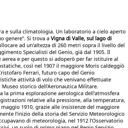
era e sulla climatologia. Un laboratorio a cielo aperto
o genere”. Si trova a
Vigna di Valle, sul lago di
locare ad un'altezza di 260 metri sopra il livello del
imento Specialisti del Genio, già dal 1905. Il
 aerea e per questo si adoperò per far istituire al
ostatiche, così nel 1907 il maggiore Moris caldeggiò
Cristofaro Ferrari, futuro capo del Genio
stiche attività di volo che venivano effettuate
l Museo storico dell’Aeronautica Militare.
a la prima esplorazione aerologica dell'atmosfera
istrazioni relative alla pressione, alla temperatura,
l maggio 1910, grazie alle insistenze del maggiore
mente l’inizio della storia del Servizio Meteorologico
 occupavano di meteorologia, nel 1912 l’Osservatorio
sivi, un ruolo di primo piano nel Regio Servizio