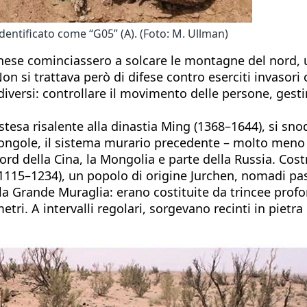
dentificato come “G05” (A). (Foto: M. Ullman)
nese cominciassero a solcare le montagne del nord, u
 Non si trattava però di difese contro eserciti invaso
ersi: controllare il movimento delle persone, gestire
tesa risalente alla dinastia Ming (1368–1644), si sno
 mongole, il sistema murario precedente – molto meno 
 della Cina, la Mongolia e parte della Russia. Costrui
n (1115–1234), un popolo di origine Jurchen, nomadi pas
lla Grande Muraglia: erano costituite da trincee profo
i. A intervalli regolari, sorgevano recinti in pietra