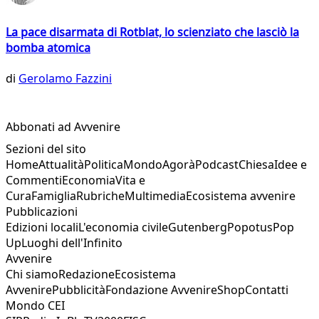
La pace disarmata di Rotblat, lo scienziato che lasciò la
bomba atomica
di
Gerolamo Fazzini
Abbonati ad Avvenire
Sezioni del sito
Home
Attualità
Politica
Mondo
Agorà
Podcast
Chiesa
Idee e
Commenti
Economia
Vita e
Cura
Famiglia
Rubriche
Multimedia
Ecosistema avvenire
Pubblicazioni
Edizioni locali
L'economia civile
Gutenberg
Popotus
Pop
Up
Luoghi dell'Infinito
Avvenire
Chi siamo
Redazione
Ecosistema
Avvenire
Pubblicità
Fondazione Avvenire
Shop
Contatti
Mondo CEI