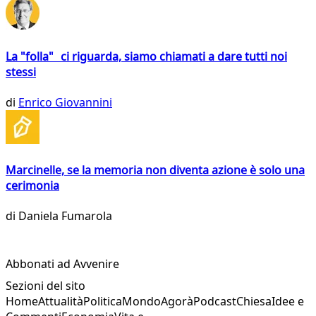
La "folla" ci riguarda, siamo chiamati a dare tutti noi
stessi
di
Enrico Giovannini
Marcinelle, se la memoria non diventa azione è solo una
cerimonia
di
Daniela Fumarola
Abbonati ad Avvenire
Sezioni del sito
Home
Attualità
Politica
Mondo
Agorà
Podcast
Chiesa
Idee e