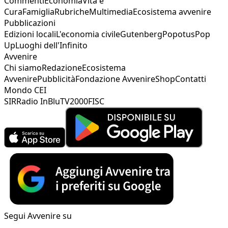
Commenti
Economia
Vita e
Cura
Famiglia
Rubriche
Multimedia
Ecosistema avvenire
Pubblicazioni
Edizioni locali
L'economia civile
Gutenberg
Popotus
Pop
Up
Luoghi dell'Infinito
Avvenire
Chi siamo
Redazione
Ecosistema
Avvenire
Pubblicità
Fondazione Avvenire
Shop
Contatti
Mondo CEI
SIR
Radio InBlu
TV2000
FISC
Segui Avvenire su