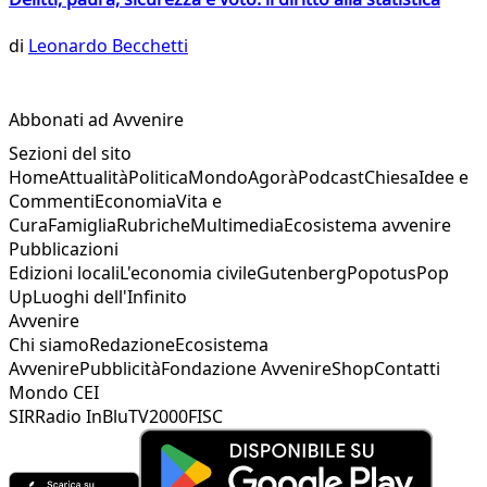
di
Leonardo Becchetti
Abbonati ad Avvenire
Sezioni del sito
Home
Attualità
Politica
Mondo
Agorà
Podcast
Chiesa
Idee e
Commenti
Economia
Vita e
Cura
Famiglia
Rubriche
Multimedia
Ecosistema avvenire
Pubblicazioni
Edizioni locali
L'economia civile
Gutenberg
Popotus
Pop
Up
Luoghi dell'Infinito
Avvenire
Chi siamo
Redazione
Ecosistema
Avvenire
Pubblicità
Fondazione Avvenire
Shop
Contatti
Mondo CEI
SIR
Radio InBlu
TV2000
FISC