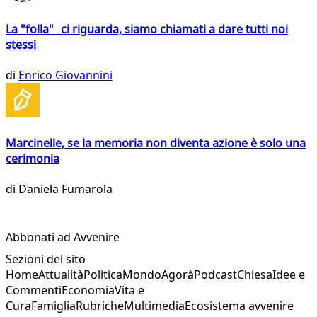
La "folla" ci riguarda, siamo chiamati a dare tutti noi
stessi
di
Enrico Giovannini
Marcinelle, se la memoria non diventa azione è solo una
cerimonia
di
Daniela Fumarola
Abbonati ad Avvenire
Sezioni del sito
Home
Attualità
Politica
Mondo
Agorà
Podcast
Chiesa
Idee e
Commenti
Economia
Vita e
Cura
Famiglia
Rubriche
Multimedia
Ecosistema avvenire