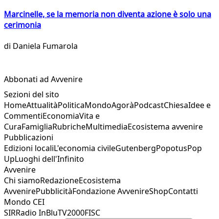
Marcinelle, se la memoria non diventa azione è solo una
cerimonia
di
Daniela Fumarola
Abbonati ad Avvenire
Sezioni del sito
Home
Attualità
Politica
Mondo
Agorà
Podcast
Chiesa
Idee e
Commenti
Economia
Vita e
Cura
Famiglia
Rubriche
Multimedia
Ecosistema avvenire
Pubblicazioni
Edizioni locali
L'economia civile
Gutenberg
Popotus
Pop
Up
Luoghi dell'Infinito
Avvenire
Chi siamo
Redazione
Ecosistema
Avvenire
Pubblicità
Fondazione Avvenire
Shop
Contatti
Mondo CEI
SIR
Radio InBlu
TV2000
FISC