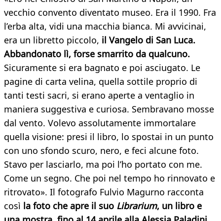
vecchio convento diventato museo. Era il 1990. Fra
l’erba alta, vidi una macchia bianca. Mi avvicinai,
era un libretto piccolo,
il Vangelo di San Luca.
Abbandonato lì, forse smarrito da qualcuno.
Sicuramente si era bagnato e poi asciugato. Le
pagine di carta velina, quella sottile proprio di
tanti testi sacri, si erano aperte a ventaglio in
maniera suggestiva e curiosa. Sembravano mosse
dal vento. Volevo assolutamente immortalare
quella visione: presi il libro, lo spostai in un punto
con uno sfondo scuro, nero, e feci alcune foto.
Stavo per lasciarlo, ma poi l’ho portato con me.
Come un segno. Che poi nel tempo ho rinnovato e
ritrovato». Il fotografo Fulvio Magurno racconta
così
la foto che apre il suo
Librarium
, un libro e
una mostra, fino al 14 aprile alla Alessia Paladini