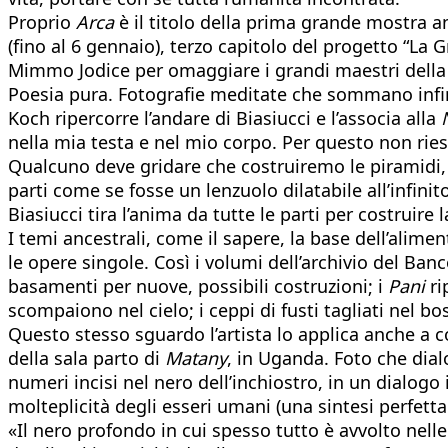
Proprio
Arca
è il titolo della prima grande mostra an
(fino al 6 gennaio), terzo capitolo del progetto “La 
Mimmo Jodice per omaggiare i grandi maestri della 
Poesia pura. Fotografie meditate che sommano infinit
Koch ripercorre l’andare di Biasiucci e l’associa alla
nella mia testa e nel mio corpo. Per questo non ri
Qualcuno deve gridare che costruiremo le piramidi, 
parti come se fosse un lenzuolo dilatabile all’infinit
Biasiucci tira l’anima da tutte le parti per costruir
I temi ancestrali, come il sapere, la base dell’alimen
le opere singole. Così i volumi dell’archivio del Ban
basamenti per nuove, possibili costruzioni; i
Pani
ri
scompaiono nel cielo; i ceppi di fusti tagliati nel bo
Questo stesso sguardo l’artista lo applica anche a c
della sala parto di
Matany
, in Uganda. Foto che dial
numeri incisi nel nero dell’inchiostro, in un dialog
molteplicità degli esseri umani (una sintesi perfetta
«Il nero profondo in cui spesso tutto è avvolto nell