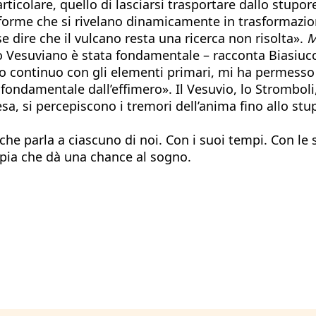
articolare, quello di lasciarsi trasportare dallo stupo
n forme che si rivelano dinamicamente in trasformazion
e dire che il vulcano resta una ricerca non risolta».
M
Vesuviano è stata fondamentale – racconta Biasiucci –.
to continuo con gli elementi primari, mi ha permess
 fondamentale dall’effimero». Il Vesuvio, lo Stromboli,
attesa, si percepiscono i tremori dell’anima fino allo st
 che parla a ciascuno di noi. Con i suoi tempi. Con le
topia che dà una chance al sogno.