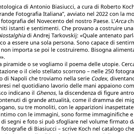
tologica di Antonio Biasiucci, a cura di Roberto Koch,
Grande Fotografia Italiana”, avviato nel 2022 con la m
fotografia del Novecento del nostro Paese. L'
Arca
che
i istanti e sentimenti. Che provano a costruire una pi
Nostalghia
di Andrej Tarkovskij: «Quale antenato pa
esco a essere una sola persona. Sono capace di senti
non importa se poi le costruiremo. Bisogna alimentar
o».
e la piramide o se vogliamo il poema delle utopie. Cer
tazione o il cielo stellato scorrono – nelle 250 fotogra
co di Napoli che troviamo nella serie
Codex
, diventan
presi nel quotidiano lavorio delle mani appaiono com
sco indicano il
Ghenos
, la discendenza di figure antr
ontenuti di grande attualità, come il dramma dei migra
ogano, su tre monoliti, con le apparizioni inaspettate
o intimo con le immagini, sono forme immaginifiche e n
 di segni e foto si può sfogliare nel volume firmato da
e fotografie di Biasiucci – scrive Koch nel catalogo c