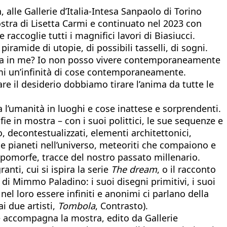
 alle Gallerie d’Italia-Intesa Sanpaolo di Torino
ostra di Lisetta Carmi e continuato nel 2023 con
 raccoglie tutti i magnifici lavori di Biasiucci.
ramide di utopie, di possibili tasselli, di sogni.
rla in me? Io non posso vivere contemporaneamente
rmi un’infinità di cose contemporaneamente.
e il desiderio dobbiamo tirare l’anima da tutte le
ca l’umanità in luoghi e cose inattese e sorprendenti.
fie in mostra – con i suoi polittici, le sue sequenze e
o, decontestualizzati, elementi architettonici,
e pianeti nell’universo, meteoriti che compaiono e
opomorfe, tracce del nostro passato millenario.
nti, cui si ispira la serie
The dream
, o il racconto
 di Mimmo Paladino: i suoi disegni primitivi, i suoi
el loro essere infiniti e anonimi ci parlano della
i due artisti,
Tombola
, Contrasto).
he accompagna la mostra, edito da Gallerie