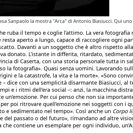
Intesa Sanpaolo la mostra "Arca" di Antonio Biasiucci. Qui uno
che ruba il tempo e coglie l’attimo. La vera fotograf
ta aperto a lungo, capace di raccogliere ogni partice
catto. Davanti a un soggetto che è altro rispetto alla
eva donato. L’istante in differita, ritardato, sedime
incia di Caserta, con una storia personale tutta in sal
rso la fotografia». Quasi senza uomini. Lavorando sull
 origini e la catastrofe, la vita e la morte». «Sono co
 – dice con una semplicità disarmante Biasiucci, al 
pi e i ritmi dell’era social –: anzi, la macchina distr
e un’emozione. Per cui penso che non sia importante 
r poi ritrovare quell’emozione nei soggetti con i qua
lato e sedimentato nel tempo». Così anche un
Corpo l
del passato o del futuro», rimandano ad altre vision
a che contiene un esemplare per ogni individuo, un’Ar