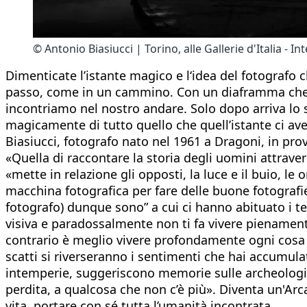
© Antonio Biasiucci | Torino, alle Gallerie d'Italia - 
Dimenticate l’istante magico e l‘idea del fotografo 
passo, come in un cammino. Con un diaframma che res
incontriamo nel nostro andare. Solo dopo arriva lo s
magicamente di tutto quello che quell’istante ci av
Biasiucci, fotografo nato nel 1961 a Dragoni, in prov
«Quella di raccontare la storia degli uomini attrave
«mette in relazione gli opposti, la luce e il buio, le
macchina fotografica per fare delle buone fotografie
fotografo) dunque sono” a cui ci hanno abituato i tem
visiva e paradossalmente non ti fa vivere pienament
contrario è meglio vivere profondamente ogni cosa pe
scatti si riverseranno i sentimenti che hai accumu
intemperie, suggeriscono memorie sulle archeologie 
perdita, a qualcosa che non c’è più». Diventa un'Arc
vita, portare con sé tutta l’umanità incontrata.