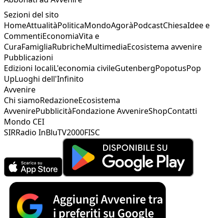
Sezioni del sito
Home
Attualità
Politica
Mondo
Agorà
Podcast
Chiesa
Idee e
Commenti
Economia
Vita e
Cura
Famiglia
Rubriche
Multimedia
Ecosistema avvenire
Pubblicazioni
Edizioni locali
L'economia civile
Gutenberg
Popotus
Pop
Up
Luoghi dell'Infinito
Avvenire
Chi siamo
Redazione
Ecosistema
Avvenire
Pubblicità
Fondazione Avvenire
Shop
Contatti
Mondo CEI
SIR
Radio InBlu
TV2000
FISC