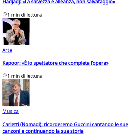
Hadjadj: «La salvezza è alleanza, non salvataggio»
1 min di lettura
Arte
Kapoor: «È lo spettatore che completa l’opera»
1 min di lettura
Musica
Carletti (Nomadi): ricorderemo Guccini cantando le sue
canzoni e continuando la sua storia