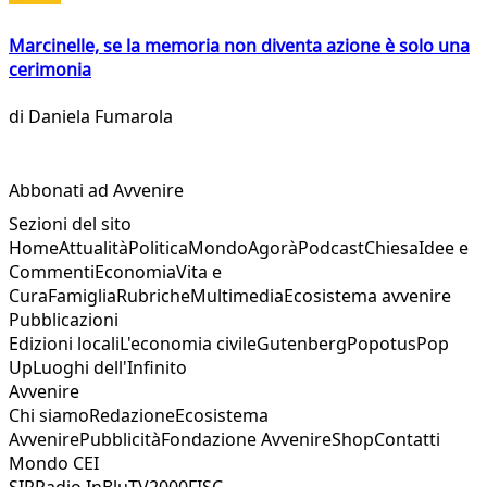
Marcinelle, se la memoria non diventa azione è solo una
cerimonia
di
Daniela Fumarola
Abbonati ad Avvenire
Sezioni del sito
Home
Attualità
Politica
Mondo
Agorà
Podcast
Chiesa
Idee e
Commenti
Economia
Vita e
Cura
Famiglia
Rubriche
Multimedia
Ecosistema avvenire
Pubblicazioni
Edizioni locali
L'economia civile
Gutenberg
Popotus
Pop
Up
Luoghi dell'Infinito
Avvenire
Chi siamo
Redazione
Ecosistema
Avvenire
Pubblicità
Fondazione Avvenire
Shop
Contatti
Mondo CEI
SIR
Radio InBlu
TV2000
FISC