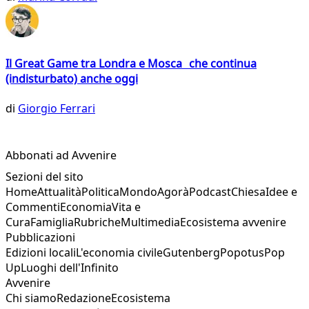
Il Great Game tra Londra e Mosca che continua
(indisturbato) anche oggi
di
Giorgio Ferrari
Abbonati ad Avvenire
Sezioni del sito
Home
Attualità
Politica
Mondo
Agorà
Podcast
Chiesa
Idee e
Commenti
Economia
Vita e
Cura
Famiglia
Rubriche
Multimedia
Ecosistema avvenire
Pubblicazioni
Edizioni locali
L'economia civile
Gutenberg
Popotus
Pop
Up
Luoghi dell'Infinito
Avvenire
Chi siamo
Redazione
Ecosistema