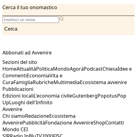
Cerca il tuo onomastico
Cerca
Abbonati ad Avvenire
Sezioni del sito
Home
Attualità
Politica
Mondo
Agorà
Podcast
Chiesa
Idee e
Commenti
Economia
Vita e
Cura
Famiglia
Rubriche
Multimedia
Ecosistema avvenire
Pubblicazioni
Edizioni locali
L'economia civile
Gutenberg
Popotus
Pop
Up
Luoghi dell'Infinito
Avvenire
Chi siamo
Redazione
Ecosistema
Avvenire
Pubblicità
Fondazione Avvenire
Shop
Contatti
Mondo CEI
SIR
Radio InBlu
TV2000
FISC