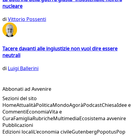
nucleare
di
Vittorio Possenti
Tacere davanti alle ingiustizie non vuol dire essere
neutrali
di
Luigi Ballerini
Abbonati ad Avvenire
Sezioni del sito
Home
Attualità
Politica
Mondo
Agorà
Podcast
Chiesa
Idee e
Commenti
Economia
Vita e
Cura
Famiglia
Rubriche
Multimedia
Ecosistema avvenire
Pubblicazioni
Edizioni locali
L'economia civile
Gutenberg
Popotus
Pop