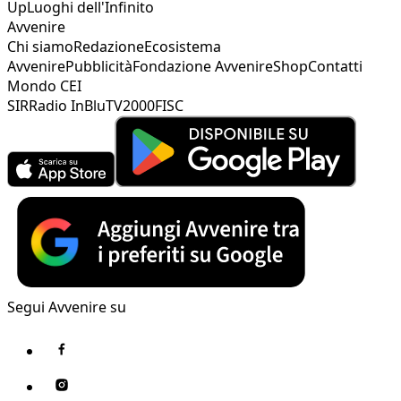
Up
Luoghi dell'Infinito
Avvenire
Chi siamo
Redazione
Ecosistema
Avvenire
Pubblicità
Fondazione Avvenire
Shop
Contatti
Mondo CEI
SIR
Radio InBlu
TV2000
FISC
Segui Avvenire su