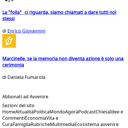
La "folla" ci riguarda, siamo chiamati a dare tutti noi
stessi
di
Enrico Giovannini
Marcinelle, se la memoria non diventa azione è solo una
cerimonia
di
Daniela Fumarola
Abbonati ad Avvenire
Sezioni del sito
Home
Attualità
Politica
Mondo
Agorà
Podcast
Chiesa
Idee e
Commenti
Economia
Vita e
Cura
Famiglia
Rubriche
Multimedia
Ecosistema avvenire