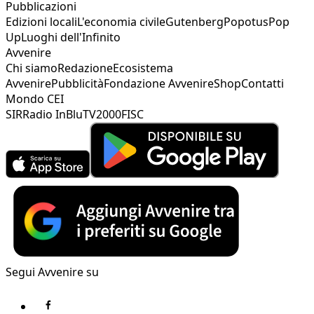
Pubblicazioni
Edizioni locali
L'economia civile
Gutenberg
Popotus
Pop
Up
Luoghi dell'Infinito
Avvenire
Chi siamo
Redazione
Ecosistema
Avvenire
Pubblicità
Fondazione Avvenire
Shop
Contatti
Mondo CEI
SIR
Radio InBlu
TV2000
FISC
Segui Avvenire su