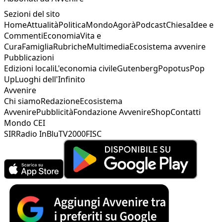
Sezioni del sito
Home
Attualità
Politica
Mondo
Agorà
Podcast
Chiesa
Idee e
Commenti
Economia
Vita e
Cura
Famiglia
Rubriche
Multimedia
Ecosistema avvenire
Pubblicazioni
Edizioni locali
L'economia civile
Gutenberg
Popotus
Pop
Up
Luoghi dell'Infinito
Avvenire
Chi siamo
Redazione
Ecosistema
Avvenire
Pubblicità
Fondazione Avvenire
Shop
Contatti
Mondo CEI
SIR
Radio InBlu
TV2000
FISC