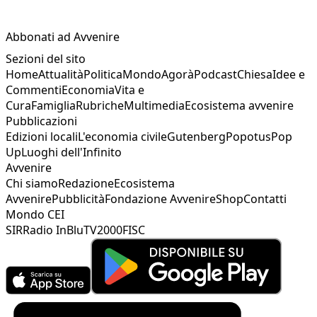
Abbonati ad Avvenire
Sezioni del sito
Home
Attualità
Politica
Mondo
Agorà
Podcast
Chiesa
Idee e
Commenti
Economia
Vita e
Cura
Famiglia
Rubriche
Multimedia
Ecosistema avvenire
Pubblicazioni
Edizioni locali
L'economia civile
Gutenberg
Popotus
Pop
Up
Luoghi dell'Infinito
Avvenire
Chi siamo
Redazione
Ecosistema
Avvenire
Pubblicità
Fondazione Avvenire
Shop
Contatti
Mondo CEI
SIR
Radio InBlu
TV2000
FISC