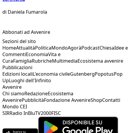
di
Daniela Fumarola
Abbonati ad Avvenire
Sezioni del sito
Home
Attualità
Politica
Mondo
Agorà
Podcast
Chiesa
Idee e
Commenti
Economia
Vita e
Cura
Famiglia
Rubriche
Multimedia
Ecosistema avvenire
Pubblicazioni
Edizioni locali
L'economia civile
Gutenberg
Popotus
Pop
Up
Luoghi dell'Infinito
Avvenire
Chi siamo
Redazione
Ecosistema
Avvenire
Pubblicità
Fondazione Avvenire
Shop
Contatti
Mondo CEI
SIR
Radio InBlu
TV2000
FISC