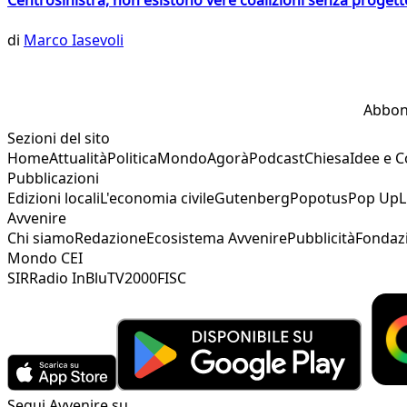
Centrosinistra, non esistono vere coalizioni senza progett
di
Marco Iasevoli
Abbon
Sezioni del sito
Home
Attualità
Politica
Mondo
Agorà
Podcast
Chiesa
Idee e 
Pubblicazioni
Edizioni locali
L'economia civile
Gutenberg
Popotus
Pop Up
L
Avvenire
Chi siamo
Redazione
Ecosistema Avvenire
Pubblicità
Fondaz
Mondo CEI
SIR
Radio InBlu
TV2000
FISC
Segui Avvenire su