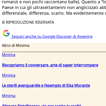
romanzi e non pochi raccontano balle). Quanto a “lo
Paese in cui gli ultrasettantenni non anglicizzati a
differenziale, differenza, scarto. Ma evidentemente 
© RIPRODUZIONE RISERVATA
Seguici anche su Google Discover di Avvenire
Altro di Minima
Minima
Riscopriamo il conversare, arte di saper interrompere
Minima
Le sterili avanguardie e l’esempio di Elsa Morante
Minima
Allenare l’intelligenza, via per capire la realtà