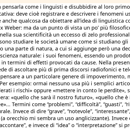
 pensarla come i linguisti e disubbidire al loro pr
utativa: deve cioè registrare e descrivere i fenomeni u
è anche qualcosa da obiettare all’idea di linguistica c
x Weber: ma da un punto di vista un po’ più filosofic
nella sua scientificità un eccesso di zelo professional
ssono studiare le società umane come si studiano gl
 una parte di natura, a cui si aggiunge però una decisi
na scienza naturale: i suoi fenomeni, essendo un prod
in termini di effetti provocati da cause. Nella prese
di ascoltare più di prima discorsi radiofonici e televi
 pensare a un particolare genere di impoverimento, ma
Per esempio: ormai nessuno usa più i semplici artico
erati i rischi» oppure «mettere in conto le perdite», s
ra: «quello che sarà il nostro futuro», «quello che è 
e»... Termini come “problemi”, “difficoltà”, “guasti”, 
lurale. Invece di dire “grave”, “notevole”, “interessante
 (a orecchio mi sembra un uso anglicizzante). Invece di
ontare”, e invece di “idea” o “interpretazione” si pref