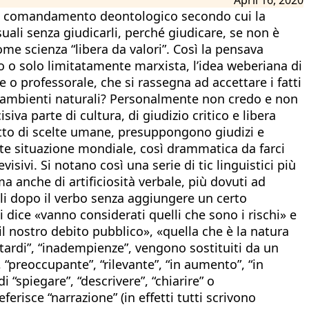
imo comandamento deontologico secondo cui la
suali senza giudicarli, perché giudicare, se non è
ome scienza “libera da valori”. Così la pensava
o o solo limitatamente marxista, l’idea weberiana di
e o professorale, che si rassegna ad accettare i fatti
i ambienti naturali? Personalmente non credo e non
va parte di cultura, di giudizio critico e libera
otto di scelte umane, presuppongono giudizi e
nte situazione mondiale, così drammatica da farci
sivi. Si notano così una serie di tic linguistici più
 anche di artificiosità verbale, più dovuti ad
li dopo il verbo senza aggiungere un certo
i dice «vanno considerati quelli che sono i rischi» e
il nostro debito pubblico», «quella che è la natura
“ritardi”, “inadempienze”, vengono sostituiti da un
”, “preoccupante”, “rilevante”, “in aumento”, “in
 “spiegare”, “descrivere”, “chiarire” o
erisce “narrazione” (in effetti tutti scrivono