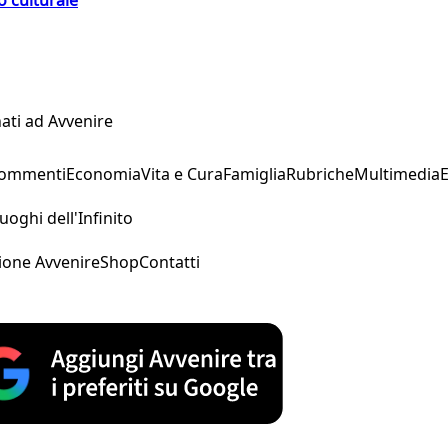
o culturale
ati ad Avvenire
Commenti
Economia
Vita e Cura
Famiglia
Rubriche
Multimedia
uoghi dell'Infinito
ione Avvenire
Shop
Contatti