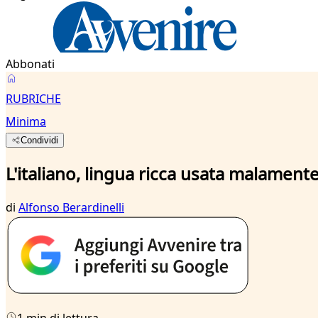
Abbonati
RUBRICHE
Minima
Condividi
L'italiano, lingua ricca usata malament
di
Alfonso Berardinelli
1 min di lettura