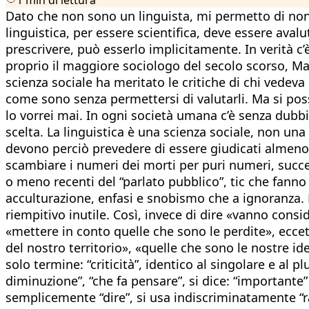
Dato che non sono un linguista, mi permetto di non
linguistica, per essere scientifica, deve essere aval
prescrivere, può esserlo implicitamente. In verità c’
proprio il maggiore sociologo del secolo scorso, Ma
scienza sociale ha meritato le critiche di chi vedeva 
come sono senza permettersi di valutarli. Ma si po
lo vorrei mai. In ogni società umana c’è senza dubbio
scelta. La linguistica è una scienza sociale, non u
devono perciò prevedere di essere giudicati almeno 
scambiare i numeri dei morti per puri numeri, succede 
o meno recenti del “parlato pubblico”, tic che fanno
acculturazione, enfasi e snobismo che a ignoranza. 
riempitivo inutile. Così, invece di dire «vanno consid
«mettere in conto quelle che sono le perdite», eccete
del nostro territorio», «quelle che sono le nostre ide
solo termine: “criticità”, identico al singolare e al p
diminuzione”, “che fa pensare”, si dice: “importante”
semplicemente “dire”, si usa indiscriminatamente “racc