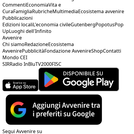
Commenti
Economia
Vita e
Cura
Famiglia
Rubriche
Multimedia
Ecosistema avvenire
Pubblicazioni
Edizioni locali
L'economia civile
Gutenberg
Popotus
Pop
Up
Luoghi dell'Infinito
Avvenire
Chi siamo
Redazione
Ecosistema
Avvenire
Pubblicità
Fondazione Avvenire
Shop
Contatti
Mondo CEI
SIR
Radio InBlu
TV2000
FISC
Segui Avvenire su