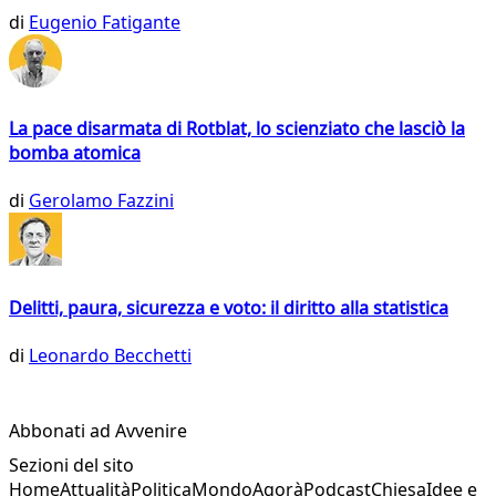
di
Eugenio Fatigante
La pace disarmata di Rotblat, lo scienziato che lasciò la
bomba atomica
di
Gerolamo Fazzini
Delitti, paura, sicurezza e voto: il diritto alla statistica
di
Leonardo Becchetti
Abbonati ad Avvenire
Sezioni del sito
Home
Attualità
Politica
Mondo
Agorà
Podcast
Chiesa
Idee e