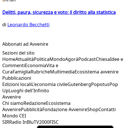
Delitti, paura, sicurezza e voto: il diritto alla statistica
di
Leonardo Becchetti
Abbonati ad Avvenire
Sezioni del sito
Home
Attualità
Politica
Mondo
Agorà
Podcast
Chiesa
Idee e
Commenti
Economia
Vita e
Cura
Famiglia
Rubriche
Multimedia
Ecosistema avvenire
Pubblicazioni
Edizioni locali
L'economia civile
Gutenberg
Popotus
Pop
Up
Luoghi dell'Infinito
Avvenire
Chi siamo
Redazione
Ecosistema
Avvenire
Pubblicità
Fondazione Avvenire
Shop
Contatti
Mondo CEI
SIR
Radio InBlu
TV2000
FISC