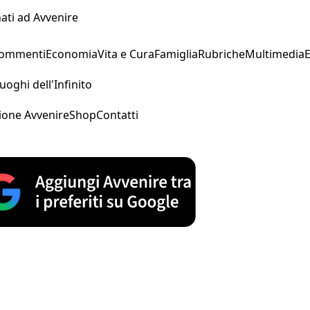
ati ad Avvenire
Commenti
Economia
Vita e Cura
Famiglia
Rubriche
Multimedia
uoghi dell'Infinito
ione Avvenire
Shop
Contatti