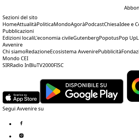
Abbon
Sezioni del sito
Home
Attualità
Politica
Mondo
Agorà
Podcast
Chiesa
Idee e 
Pubblicazioni
Edizioni locali
L'economia civile
Gutenberg
Popotus
Pop Up
L
Avvenire
Chi siamo
Redazione
Ecosistema Avvenire
Pubblicità
Fondaz
Mondo CEI
SIR
Radio InBlu
TV2000
FISC
Segui Avvenire su