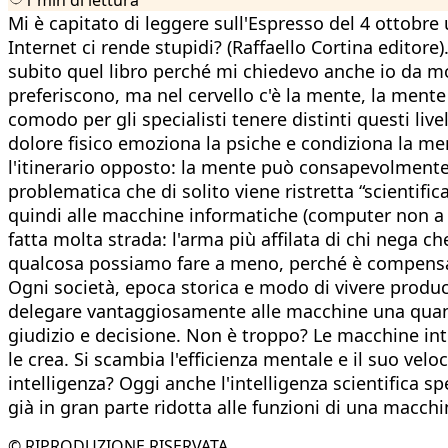
Mi è capitato di leggere sull'Espresso del 4 ottobre
Internet ci rende stupidi? (Raffaello Cortina editore
subito quel libro perché mi chiedevo anche io da molt
preferiscono, ma nel cervello c'è la mente, la mente 
comodo per gli specialisti tenere distinti questi liv
dolore fisico emoziona la psiche e condiziona la me
l'itinerario opposto: la mente può consapevolmente
problematica che di solito viene ristretta “scienti
quindi alle macchine informatiche (computer non a ca
fatta molta strada: l'arma più affilata di chi nega ch
qualcosa possiamo fare a meno, perché è compensato d
Ogni società, epoca storica e modo di vivere produce 
delegare vantaggiosamente alle macchine una quanti
giudizio e decisione. Non è troppo? Le macchine inte
le crea. Si scambia l'efficienza mentale e il suo ve
intelligenza? Oggi anche l'intelligenza scientifica sp
già in gran parte ridotta alle funzioni di una macchi
© RIPRODUZIONE RISERVATA