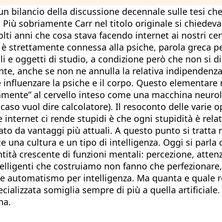
 un bilancio della discussione decennale sulle tesi ch
). Più sobriamente Carr nel titolo originale si chiedev
i anni che cosa stava facendo internet ai nostri cervel
è strettamente connessa alla psiche, parola greca per 
elli e oggetti di studio, a condizione però che non si
nte, anche se non ne annulla la relativa indipendenza
 influenzare la psiche e il corpo. Questo elementare
ficamente” al cervello inteso come una macchina neuro
so vuol dire calcolatore). Il resoconto delle varie op
e internet ci rende stupidi è che ogni stupidità è relat
a vantaggi più attuali. A questo punto si tratta non 
una cultura e un tipo di intelligenza. Oggi si parla co
tà crescente di funzioni mentali: percezione, atten
lligenti che costruiamo non fanno che perfezionare, p
loce automatismo per intelligenza. Ma quanta e quale 
ecializzata somiglia sempre di più a quella artificiale
na.