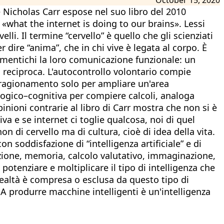
e Nicholas Carr espose nel suo libro del 2010
a «what the internet is doing to our brains». Lessi
li. Il termine “cervello” è quello che gli scienziati
dire “anima”, che in chi vive è legata al corpo. È
 dimentichi la loro comunicazione funzionale: un
 reciproca. L'autocontrollo volontario compie
 ragionamento solo per ampliare un'area
logico–cognitiva per compiere calcoli, analoga
inioni contrarie al libro di Carr mostra che non si è
iva e se internet ci toglie qualcosa, noi di quel
di cervello ma di cultura, cioè di idea della vita.
n soddisfazione di “intelligenza artificiale” e di
zione, memoria, calcolo valutativo, immaginazione,
otenziare e moltiplicare il tipo di intelligenza che
realtà è compresa o esclusa da questo tipo di
. A produrre macchine intelligenti è un'intelligenza