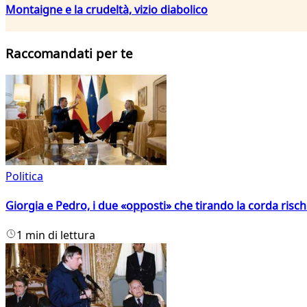
Montaigne e la crudeltà, vizio diabolico
Raccomandati per te
Politica
Giorgia e Pedro, i due «opposti» che tirando la corda risc
1 min di lettura