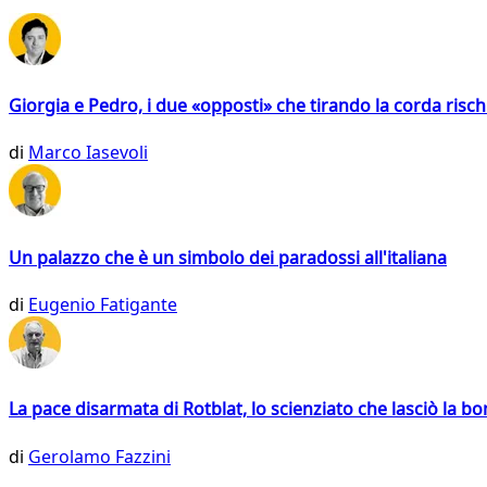
Giorgia e Pedro, i due «opposti» che tirando la corda risc
di
Marco Iasevoli
Un palazzo che è un simbolo dei paradossi all'italiana
di
Eugenio Fatigante
La pace disarmata di Rotblat, lo scienziato che lasciò la 
di
Gerolamo Fazzini