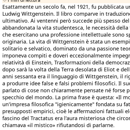
Esattamente un secolo fa, nel 1921, fu pubblicata un
Ludwig Wittgenstein. Il libro comparve in traduzione 
ultimativo. Ai ventenni però succede più spesso del so
abbandonata la vita studentesca, le necessità della v
che esercitano una professione intellettuale sono spe
originaria. La vita di Wittgenstein è stata un esem
solitario e selvatico, dominato da una passione teor
imponeva compiti e doveri eccezionalmente impegnativ
relatività di Einstein, Trasformazioni della democrazi
dopo sarà la volta della Terra desolata di Eliot e del
anni sessanta era il linguaggio di Wittgenstein, il 
a produrre idee false e falsi problemi filosofici. Il s
parlato di cose non chiaramente pensate né forse pe
specchio del mondo. La prima frase è questa: «Il mond
un'impresa filosofica "igienicamente" fondata su fat
presupposti empirici, cioè le affermazioni fattuali e
fascino del Tractatus era l'aura misteriosa che circo
chiamava «il mistico» rifiutandosi di parlarne.