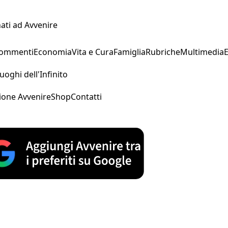
ati ad Avvenire
Commenti
Economia
Vita e Cura
Famiglia
Rubriche
Multimedia
uoghi dell'Infinito
ione Avvenire
Shop
Contatti