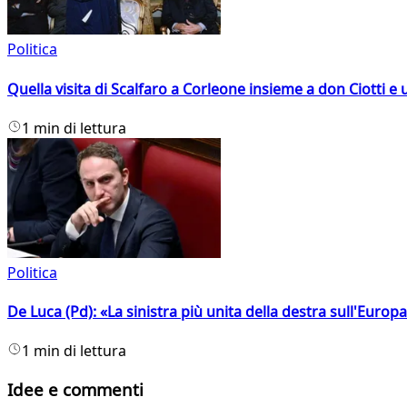
Politica
Quella visita di Scalfaro a Corleone insieme a don Ciotti e u
1 min di lettura
Politica
De Luca (Pd): «La sinistra più unita della destra sull'Europ
1 min di lettura
Idee e commenti