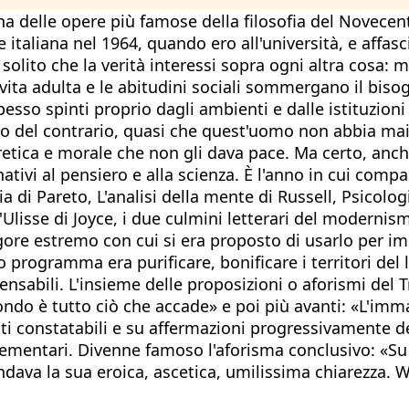
a delle opere più famose della filosofia del Novecent
italiana nel 1964, quando ero all'università, e affasci
lito che la verità interessi sopra ogni altra cosa: ma 
ita adulta e le abitudini sociali sommergano il bisog
sso spinti proprio dagli ambienti e dalle istituzioni i
pio del contrario, quasi che quest'uomo non abbia ma
etica e morale che non gli dava pace. Ma certo, anche
i al pensiero e alla scienza. È l'anno in cui compaion
a di Pareto, L'analisi della mente di Russell, Psicolog
l'Ulisse di Joyce, i due culmini letterari del modernis
rigore estremo con cui si era proposto di usarlo per 
uo programma era purificare, bonificare i territori del 
nsabili. L'insieme delle proposizioni o aforismi de
o è tutto ciò che accade» e poi più avanti: «L'immagin
ti constatabili e su affermazioni progressivamente de
lementari. Divenne famoso l'aforisma conclusivo: «Su c
ndava la sua eroica, ascetica, umilissima chiarezza. Wi