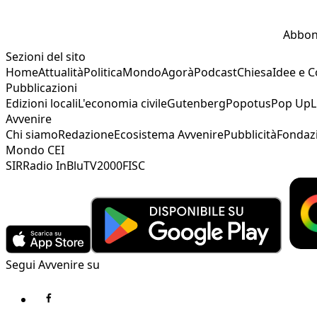
Abbon
Sezioni del sito
Home
Attualità
Politica
Mondo
Agorà
Podcast
Chiesa
Idee e 
Pubblicazioni
Edizioni locali
L'economia civile
Gutenberg
Popotus
Pop Up
L
Avvenire
Chi siamo
Redazione
Ecosistema Avvenire
Pubblicità
Fondaz
Mondo CEI
SIR
Radio InBlu
TV2000
FISC
Segui Avvenire su