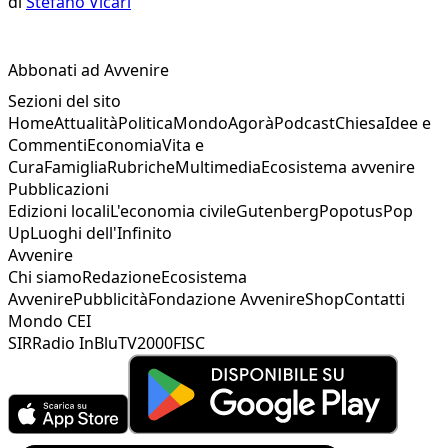
di
Stefano Vicari
Abbonati ad Avvenire
Sezioni del sito
Home
Attualità
Politica
Mondo
Agorà
Podcast
Chiesa
Idee e
Commenti
Economia
Vita e
Cura
Famiglia
Rubriche
Multimedia
Ecosistema avvenire
Pubblicazioni
Edizioni locali
L'economia civile
Gutenberg
Popotus
Pop
Up
Luoghi dell'Infinito
Avvenire
Chi siamo
Redazione
Ecosistema
Avvenire
Pubblicità
Fondazione Avvenire
Shop
Contatti
Mondo CEI
SIR
Radio InBlu
TV2000
FISC