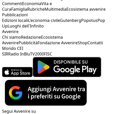
Commenti
Economia
Vita e
Cura
Famiglia
Rubriche
Multimedia
Ecosistema avvenire
Pubblicazioni
Edizioni locali
L'economia civile
Gutenberg
Popotus
Pop
Up
Luoghi dell'Infinito
Avvenire
Chi siamo
Redazione
Ecosistema
Avvenire
Pubblicità
Fondazione Avvenire
Shop
Contatti
Mondo CEI
SIR
Radio InBlu
TV2000
FISC
Segui Avvenire su