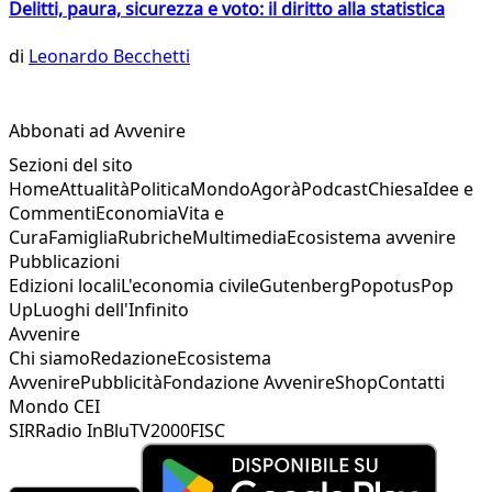
Delitti, paura, sicurezza e voto: il diritto alla statistica
di
Leonardo Becchetti
Abbonati ad Avvenire
Sezioni del sito
Home
Attualità
Politica
Mondo
Agorà
Podcast
Chiesa
Idee e
Commenti
Economia
Vita e
Cura
Famiglia
Rubriche
Multimedia
Ecosistema avvenire
Pubblicazioni
Edizioni locali
L'economia civile
Gutenberg
Popotus
Pop
Up
Luoghi dell'Infinito
Avvenire
Chi siamo
Redazione
Ecosistema
Avvenire
Pubblicità
Fondazione Avvenire
Shop
Contatti
Mondo CEI
SIR
Radio InBlu
TV2000
FISC