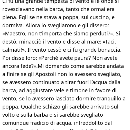
Ci fu una grande tempesta di vento e le onde si
rovesciavano nella barca, tanto che ormai era
piena. Egli se ne stava a poppa, sul cuscino, e
dormiva. Allora lo svegliarono e gli dissero:
«Maestro, non t’importa che siamo perduti?». Si
destò, minacciò il vento e disse al mare: «Taci,
calmati!». Il vento cessò e ci fu grande bonaccia.
Poi disse loro: «Perché avete paura? Non avete
ancora fede?».Mi domando come sarebbe andata
a finire se gli Apostoli non lo avessero svegliato,
se avessero continuato a tirar fuori l’acqua dalla
barca, ad aggiustare vele e timone in favore di
vento, se lo avessero lasciato dormire tranquillo a
poppa. Qualche schizzo gli sarebbe arrivato sul
volto e sulla barba o si sarebbe svegliato
comunque fradicio di acqua, infreddolito dal