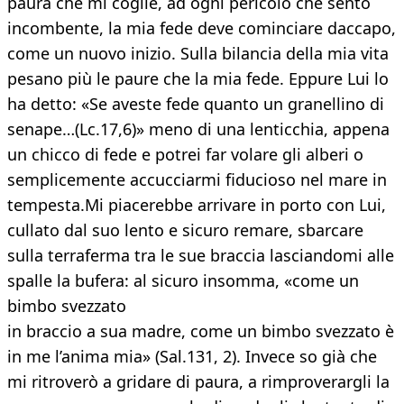
paura che mi coglie, ad ogni pericolo che sento
incombente, la mia fede deve cominciare daccapo,
come un nuovo inizio. Sulla bilancia della mia vita
pesano più le paure che la mia fede. Eppure Lui lo
ha detto: «Se aveste fede quanto un granellino di
senape…(Lc.17,6)» meno di una lenticchia, appena
un chicco di fede e potrei far volare gli alberi o
semplicemente accucciarmi fiducioso nel mare in
tempesta.Mi piacerebbe arrivare in porto con Lui,
cullato dal suo lento e sicuro remare, sbarcare
sulla terraferma tra le sue braccia lasciandomi alle
spalle la bufera: al sicuro insomma, «come un
bimbo svezzato
in braccio a sua madre, come un bimbo svezzato è
in me l’anima mia» (Sal.131, 2). Invece so già che
mi ritroverò a gridare di paura, a rimproverargli la