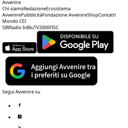
Avvenire
Chi siamo
Redazione
Ecosistema
Avvenire
Pubblicità
Fondazione Avvenire
Shop
Contatti
Mondo CEI
SIR
Radio InBlu
TV2000
FISC
Segui Avvenire su