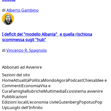
di
Alberto Gambino
I deficit del "modello Albania" e quella rischiosa
scommessa sugli "hub"
di
Vincenzo R. Spagnolo
Abbonati ad Avvenire
Sezioni del sito
Home
Attualità
Politica
Mondo
Agorà
Podcast
Chiesa
Idee e
Commenti
Economia
Vita e
Cura
Famiglia
Rubriche
Multimedia
Ecosistema avvenire
Pubblicazioni
Edizioni locali
L'economia civile
Gutenberg
Popotus
Pop
Up
Luoghi dell'Infinito