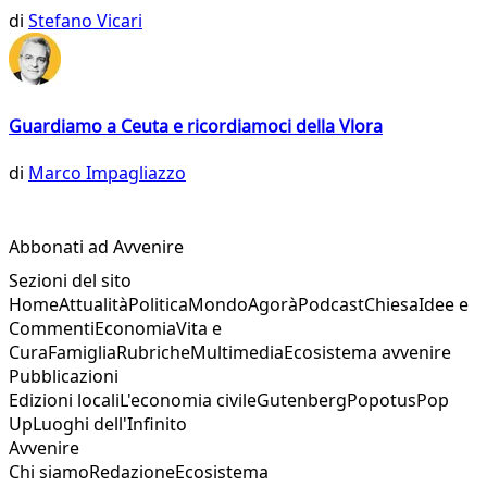
di
Stefano Vicari
Guardiamo a Ceuta e ricordiamoci della Vlora
di
Marco Impagliazzo
Abbonati ad Avvenire
Sezioni del sito
Home
Attualità
Politica
Mondo
Agorà
Podcast
Chiesa
Idee e
Commenti
Economia
Vita e
Cura
Famiglia
Rubriche
Multimedia
Ecosistema avvenire
Pubblicazioni
Edizioni locali
L'economia civile
Gutenberg
Popotus
Pop
Up
Luoghi dell'Infinito
Avvenire
Chi siamo
Redazione
Ecosistema