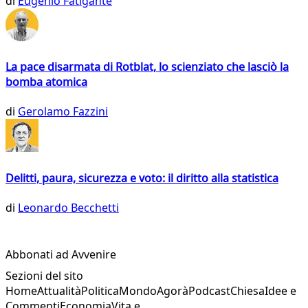
di
Eugenio Fatigante
La pace disarmata di Rotblat, lo scienziato che lasciò la
bomba atomica
di
Gerolamo Fazzini
Delitti, paura, sicurezza e voto: il diritto alla statistica
di
Leonardo Becchetti
Abbonati ad Avvenire
Sezioni del sito
Home
Attualità
Politica
Mondo
Agorà
Podcast
Chiesa
Idee e
Commenti
Economia
Vita e