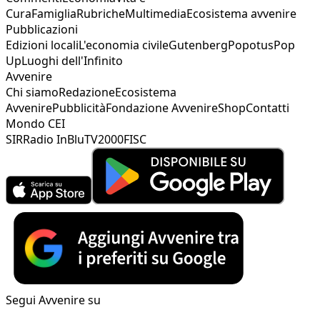
Cura
Famiglia
Rubriche
Multimedia
Ecosistema avvenire
Pubblicazioni
Edizioni locali
L'economia civile
Gutenberg
Popotus
Pop
Up
Luoghi dell'Infinito
Avvenire
Chi siamo
Redazione
Ecosistema
Avvenire
Pubblicità
Fondazione Avvenire
Shop
Contatti
Mondo CEI
SIR
Radio InBlu
TV2000
FISC
Segui Avvenire su