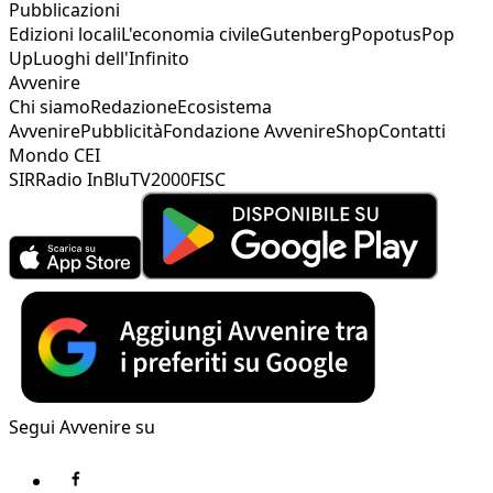
Pubblicazioni
Edizioni locali
L'economia civile
Gutenberg
Popotus
Pop
Up
Luoghi dell'Infinito
Avvenire
Chi siamo
Redazione
Ecosistema
Avvenire
Pubblicità
Fondazione Avvenire
Shop
Contatti
Mondo CEI
SIR
Radio InBlu
TV2000
FISC
Segui Avvenire su