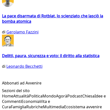
La pace disarmata di Rotblat, lo scienziato che lasciò la
bomba atomica
di
Gerolamo Fazzini
Delitti, paura, sicurezza e voto: il diritto alla statistica
di
Leonardo Becchetti
Abbonati ad Avvenire
Sezioni del sito
Home
Attualità
Politica
Mondo
Agorà
Podcast
Chiesa
Idee e
Commenti
Economia
Vita e
Cura
Famiglia
Rubriche
Multimedia
Ecosistema avvenire