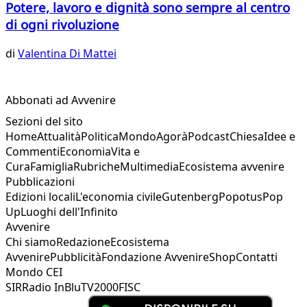
Potere, lavoro e dignità sono sempre al centro
di ogni rivoluzione
di
Valentina Di Mattei
Abbonati ad Avvenire
Sezioni del sito
Home
Attualità
Politica
Mondo
Agorà
Podcast
Chiesa
Idee e
Commenti
Economia
Vita e
Cura
Famiglia
Rubriche
Multimedia
Ecosistema avvenire
Pubblicazioni
Edizioni locali
L'economia civile
Gutenberg
Popotus
Pop
Up
Luoghi dell'Infinito
Avvenire
Chi siamo
Redazione
Ecosistema
Avvenire
Pubblicità
Fondazione Avvenire
Shop
Contatti
Mondo CEI
SIR
Radio InBlu
TV2000
FISC