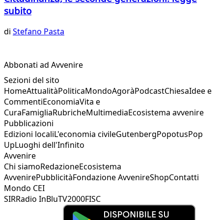
subito
di
Stefano Pasta
Abbonati ad Avvenire
Sezioni del sito
Home
Attualità
Politica
Mondo
Agorà
Podcast
Chiesa
Idee e
Commenti
Economia
Vita e
Cura
Famiglia
Rubriche
Multimedia
Ecosistema avvenire
Pubblicazioni
Edizioni locali
L'economia civile
Gutenberg
Popotus
Pop
Up
Luoghi dell'Infinito
Avvenire
Chi siamo
Redazione
Ecosistema
Avvenire
Pubblicità
Fondazione Avvenire
Shop
Contatti
Mondo CEI
SIR
Radio InBlu
TV2000
FISC