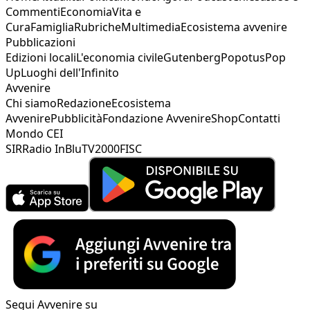
Commenti
Economia
Vita e
Cura
Famiglia
Rubriche
Multimedia
Ecosistema avvenire
Pubblicazioni
Edizioni locali
L'economia civile
Gutenberg
Popotus
Pop
Up
Luoghi dell'Infinito
Avvenire
Chi siamo
Redazione
Ecosistema
Avvenire
Pubblicità
Fondazione Avvenire
Shop
Contatti
Mondo CEI
SIR
Radio InBlu
TV2000
FISC
Segui Avvenire su