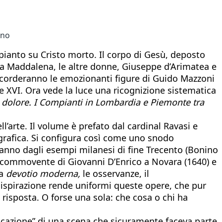
ano
pianto su Cristo morto. Il corpo di Gesù, deposto
 la Maddalena, le altre donne, Giuseppe d’Arimatea e
icorderanno le emozionanti figure di Guido Mazzoni
V e XVI. Ora vede la luce una ricognizione sistematica
l dolore. I Compianti in Lombardia e Piemonte tra
l’arte. Il volume è prefato dal cardinal Ravasi e
grafica. Si configura così come uno snodo
Vanno dagli esempi milanesi di fine Trecento (Bonino
 commovente di Giovanni D’Enrico a Novara (1640) e
la
devotio moderna,
le osservanze, il
ta ispirazione rende uniformi queste opere, che pur
a risposta. O forse una sola: che cosa o chi ha
ificazione” di una scena che sicuramente faceva parte