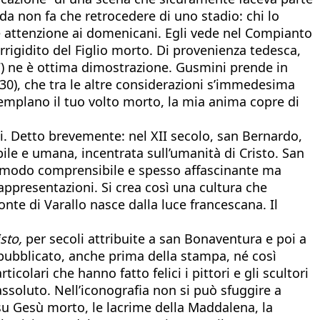
a non fa che retrocedere di uno stadio: chi lo
le attenzione ai domenicani. Egli vede nel Compianto
rigidito del Figlio morto. Di provenienza tedesca,
7) ne è ottima dimostrazione. Gusmini prende in
30), che tra le altre considerazioni s’immedesima
emplano il tuo volto morto, la mia anima copre di
gi. Detto brevemente: nel XII secolo, san Bernardo,
ile e umana, incentrata sull’umanità di Cristo. San
 in modo comprensibile e spesso affascinante ma
rappresentazioni. Si crea così una cultura che
Monte di Varallo nasce dalla luce francescana. Il
sto,
per secoli attribuite a san Bonaventura e poi a
 pubblicato, anche prima della stampa, né così
colari che hanno fatto felici i pittori e gli scultori
assoluto. Nell’iconografia non si può sfuggire a
ia su Gesù morto, le lacrime della Maddalena, la