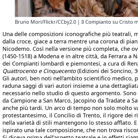
Bruno Mori/Flickr/CCby2.0 | Il Compianto su Cristo m
Una delle composizioni iconografiche più teatrali, m
dalla croce, giace a terra mentre una corona di pia
Nicodemo. Così nella versione più completa, che ov
(1450-1518) a Modena e in altre città, da Ferrara a N
dei Compianti lombardi e piemontesi, a cura di Renz
Quattrocento e Cinquecento
(Edizioni dei Soncino, 
Gli autori, ben noti nell’ambito scientifico medico, 
raduna saggi di vari autori insieme a una dettaglia
necessario nello studio di questo argomento. Sono b
da Campione a San Marco, Jacopino da Tradate a Sa
anche più tardi. Un arco di tempo non solo molto v
protestantesimo, il Concilio di Trento, il rigore de
nella varietà di stili mantengono lo stesso afflato. 
ispirato una tale composizione, che non trova risco
Si diceva prima dell’aspetto teatrale e in effetti si