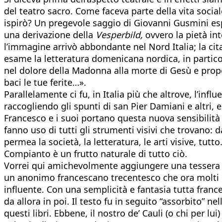
del teatro sacro. Come faceva parte della vita soci
ispirò? Un pregevole saggio di Giovanni Gusmini esp
una derivazione della
Vesperbild,
ovvero la pietà in
l’immagine arrivò abbondante nel Nord Italia; la c
esame la letteratura domenicana nordica, in partico
nel dolore della Madonna alla morte di Gesù e propo
baci le tue ferite…».
Parallelamente ci fu, in Italia più che altrove, l’i
raccogliendo gli spunti di san Pier Damiani e altri,
Francesco e i suoi portano questa nuova sensibilità
fanno uso di tutti gli strumenti visivi che trovano: d
permea la società, la letteratura, le arti visive, tut
Compianto è un frutto naturale di tutto ciò.
Vorrei qui amichevolmente aggiungere una tessera 
un anonimo francescano trecentesco che ora molti id
influente. Con una semplicità e fantasia tutta frances
da allora in poi. Il testo fu in seguito “assorbito” ne
questi libri. Ebbene, il nostro de’ Cauli (o chi per l