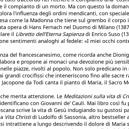
ale il compianto di un morto. Ma con questo la domand
lora l’influenza degli ordini mendicanti, con specia
tesa come la Madonna che tiene sul grembo il corpo ir
itata opera di Hans Fernach nel Duomo di Milano (138
lare il
Libretto dell’Eterna Sapienza
di Enrico Suso (13
ne sentimenti analoghi al fedele: «I miei occhi cont
nfluenza del francescanesimo, come ricorda anche Dioni
 elabora e propone ai monaci una devozione più sensib
 nelle piazze, rivolti al popolo. Non solo predicano
ai grandi crocifissi che inteneriscono fino alle sacre 
to. Jacopone da Todi canta il pianto di Maria, il Sacro 
che merita attenzione. Le
Meditazioni sulla vita di Cri
entificano con Giovanni de’ Cauli. Mai libro così fu
cana scrive la vita di Gesù indugiando su gustosi parti
lla
Vita Christi
di Ludolfo di Sassonia, altro bestseller 
ui) si intrattiene a lungo descrivendo il dolore di Mar