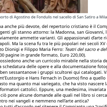
orto di Agostino de Fondulis nel sacello di San Satiro a Mil
a anche più devote, del repertorio cristiano è il Com
ngenti gli stanno attorno: la Madonna, san Giovanni,
viamente ammette varianti. Gli appassionati d’arte r
apoli. Ma la scena fu tra le più popolari nei secoli X
o Dionigi e Filippo Maria Ferro:
Teatri del sacro e de
300 pagine in grande formato, Euro 220,00).
possiedono anche un curricolo mirabile nella storia del
ta schedatura delle opere e alla documentazione foto
en sessantanove i gruppi scultorei qui catalogati. 
nt’Eustorgio e Hans Fernach in Duomo) fino a quello
asto ma quanto mai variegato, che ha visto nascere 
i riformatori cattolici. Eppure, una medesima, invaria
E ciò pone alcune domande alle quali nel libro si cerc
ntro nei vangeli e nemmeno nell’arte antica?
amo tutti d’accordo nel ritenere il Compianto una “cos